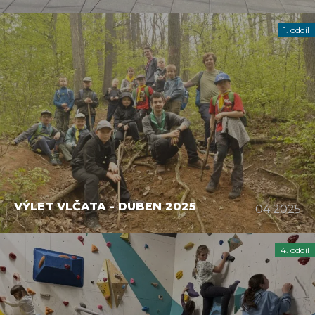
1. oddíl
VÝLET VLČATA - DUBEN 2025
04 2025
4. oddíl