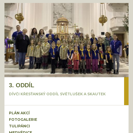
3. ODDÍL
DÍVČI KŘESŤANSKÝ ODDÍL SVĚTLUŠEK A SKAUTEK
PLÁN AKCÍ
FOTOGALERIE
TULIPÁNCI
MEDVĚDICE