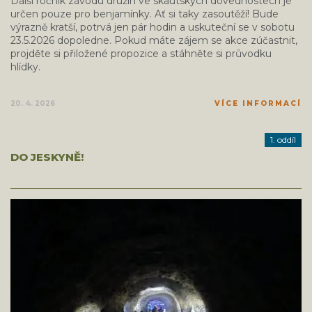
Další ročník závodu družin ve skautských dovednostech je
určen pouze pro benjamínky. Ať si taky zasoutěží! Bude
výrazně kratší, potrvá jen pár hodin a uskuteční se v sobotu
23.5.2026 dopoledne. Pokud máte zájem se akce zúčastnit,
projděte si přiložené propozice a stáhněte si průvodku
hlídky.
20. 4. 2026
VÍCE INFORMACÍ
1. oddíl
DO JESKYNĚ!