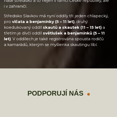
naše středisko a to nejen v rámci České republiky, ale
i v zahraničí.
Středisko Slavkov má nyní oddíly tři: jeden chlapecký,
pro
vlčata a benjamínky (5 – 11 let)
, druhý
koedukovaný oddíl
skautů a skautek (11 – 15 let)
a
třetím je dívčí oddíl
světlušek a benjamínků (5 – 11
let)
. V oddílech je také registrována spousta rodičů
a kamarádů, kterým se myšlenka skautingu líbí.
PODPORUJÍ NÁS