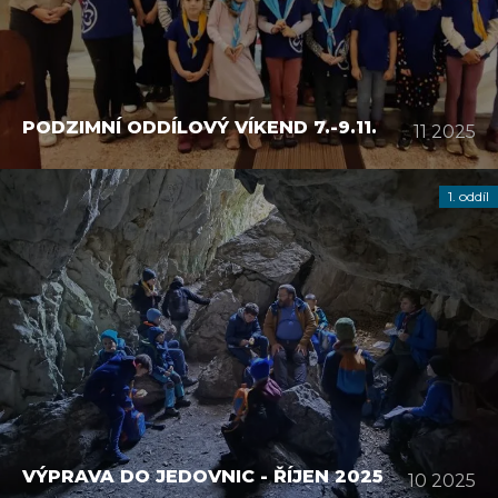
PODZIMNÍ ODDÍLOVÝ VÍKEND 7.-9.11.
11 2025
1. oddíl
VÝPRAVA DO JEDOVNIC - ŘÍJEN 2025
10 2025