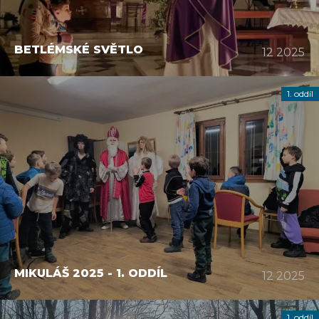
BETLÉMSKÉ SVĚTLO
12 2025
1. oddíl
MIKULÁŠ 2025 - 1. ODDÍL
12 2025
1. oddíl