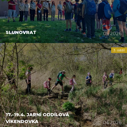
SLUNOVRAT
05 2026
3. oddíl
17.-19.4. JARNÍ ODDÍLOVÁ
VÍKENDOVKA
04 2026