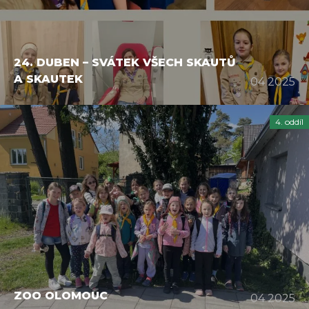
24. DUBEN – SVÁTEK VŠECH SKAUTŮ
A SKAUTEK
04 2025
4. oddíl
ZOO OLOMOUC
04 2025