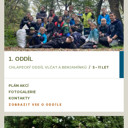
1. ODDÍL
CHLAPECKÝ ODDÍL VLČAT A BENJAMÍNKŮ
5 – 11 LET
PLÁN AKCÍ
FOTOGALERIE
KONTAKTY
ZOBRAZIT VŠE O ODDÍLE