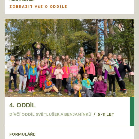
ZOBRAZIT VŠE O ODDÍLE
4. ODDÍL
DÍVČÍ ODDÍL SVĚTLUŠEK A BENJAMÍNKŮ
5 -11 LET
FORMULÁŘE