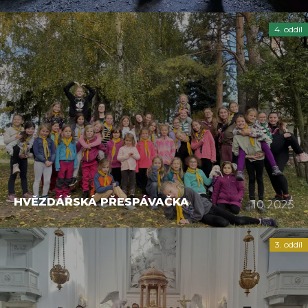
4. oddíl
HVĚZDÁŘSKÁ PŘESPÁVAČKA
10 2025
3. oddíl