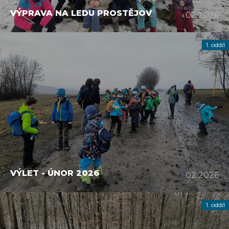
VÝPRAVA NA LEDU PROSTĚJOV
02 2026
1. oddíl
VÝLET - ÚNOR 2026
02 2026
1. oddíl