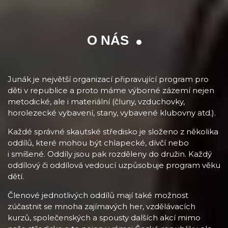
O NÁS
Junák je největší organizací připravující program pro
děti v republice a proto máme výborné zázemí nejen
metodické, ale i materiální (čluny, vzduchovky,
horolezecké vybavení, stany, vybavené klubovny atd.).
Každé správné skautské středisko je složeno z několika
oddílů, které mohou být chlapecké, dívčí nebo
i smíšené. Oddíly jsou pak rozděleny do družin. Každý
oddílový či oddílová vedoucí uzpůsobuje program věku
dětí.
Členové jednotlivých oddílů mají také možnost
zúčastnit se mnoha zajímavých her, vzdělávacích
kurzů, společenských a spousty dalších akcí mimo