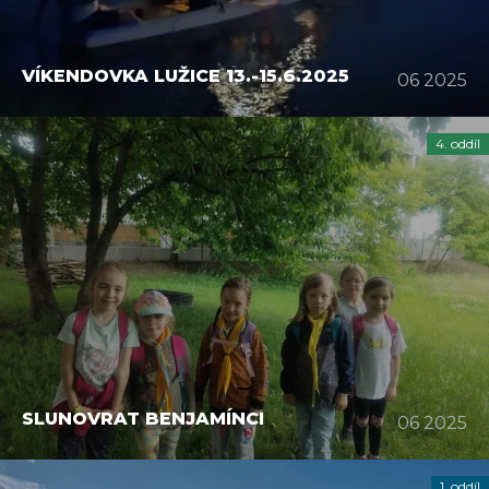
VÍKENDOVKA LUŽICE 13.-15.6.2025
06 2025
4. oddíl
SLUNOVRAT BENJAMÍNCI
06 2025
1. oddíl