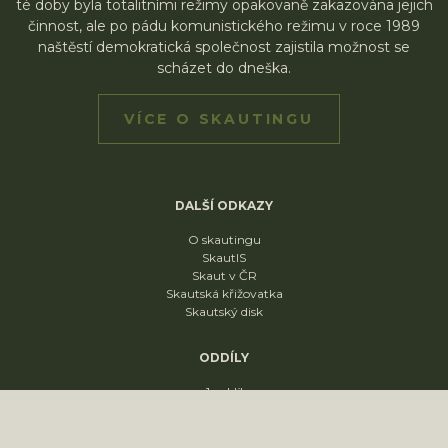
té doby byla totalitními režimy opakovaně zakazována jejich
činnost, ale po pádu komunistického režimu v roce 1989
naštěstí demokratická společnost zajistila možnost se
scházet do dneška.
VÍCE O SKAUTINGU
DALŠÍ ODKAZY
O skautingu
SkautIS
Skaut v ČR
Skautská křižovatka
Skautský disk
ODDÍLY
1. oddíl
2. oddíl
3. oddíl
4. oddíl