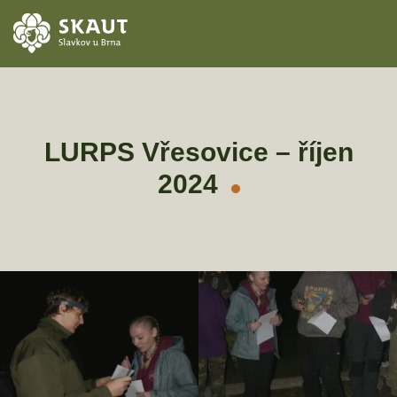
ÚVOD
AKCE
LURPS Vřesovice – říjen
2024
ODDÍLY
O STŘEDISKU
KONTAKTY
TÁBORY