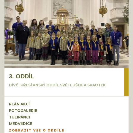
3. ODDÍL
DÍVČI KŘESŤANSKÝ ODDÍL SVĚTLUŠEK A SKAUTEK
PLÁN AKCÍ
FOTOGALERIE
TULIPÁNCI
MEDVĚDICE
ZOBRAZIT VŠE O ODDÍLE