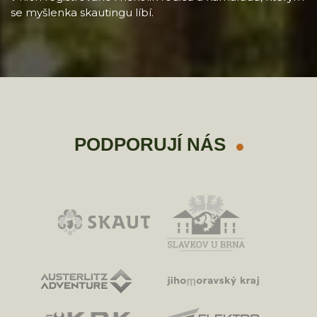
se myšlenka skautingu líbí.
PODPORUJÍ NÁS