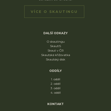
VÍCE O SKAUTINGU
DALŠÍ ODKAZY
O skautingu
SkautIS
Skaut v ČR
Skautská křižovatka
Skautský disk
ODDÍLY
1. oddíl
2. oddíl
3. oddíl
4. oddíl
KONTAKT