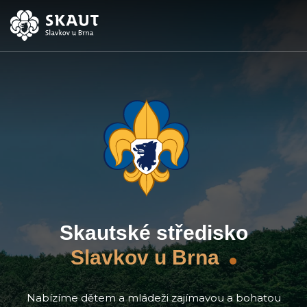
ÚVOD
AKCE
ODDÍLY
O STŘEDISKU
KONTAKTY
Skautské středisko
TÁBORY
Slavkov u Brna
Nabízíme dětem a mládeži zajímavou a bohatou