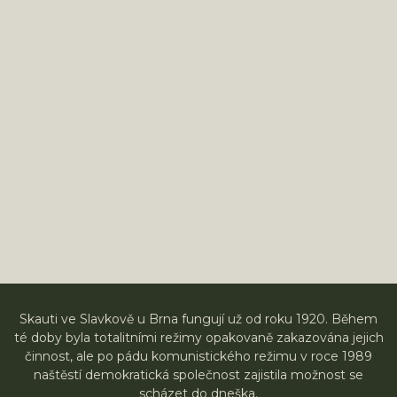
Skauti ve Slavkově u Brna fungují už od roku 1920. Během
té doby byla totalitními režimy opakovaně zakazována jejich
činnost, ale po pádu komunistického režimu v roce 1989
naštěstí demokratická společnost zajistila možnost se
scházet do dneška.