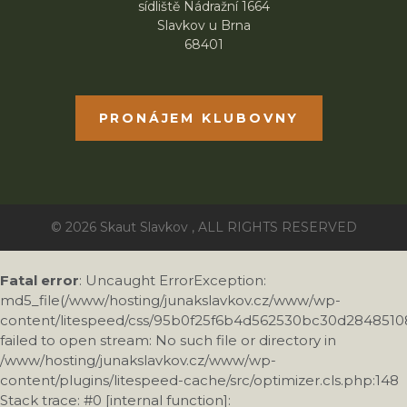
sídliště Nádražní 1664
Slavkov u Brna
68401
PRONÁJEM KLUBOVNY
© 2026 Skaut Slavkov , ALL RIGHTS RESERVED
Fatal error
: Uncaught ErrorException:
md5_file(/www/hosting/junakslavkov.cz/www/wp-
content/litespeed/css/95b0f25f6b4d562530bc30d28485108
failed to open stream: No such file or directory in
/www/hosting/junakslavkov.cz/www/wp-
content/plugins/litespeed-cache/src/optimizer.cls.php:148
Stack trace: #0 [internal function]: