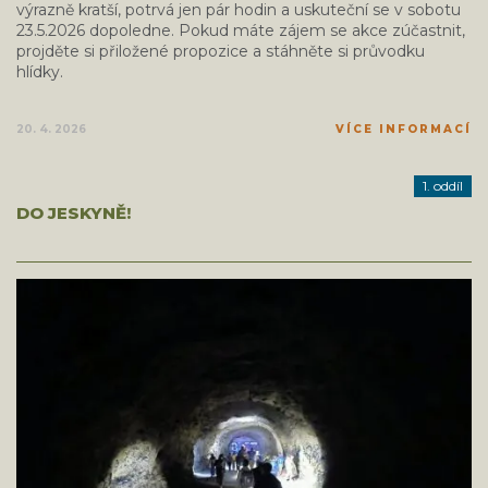
výrazně kratší, potrvá jen pár hodin a uskuteční se v sobotu
23.5.2026 dopoledne. Pokud máte zájem se akce zúčastnit,
projděte si přiložené propozice a stáhněte si průvodku
hlídky.
20. 4. 2026
VÍCE INFORMACÍ
1. oddíl
DO JESKYNĚ!