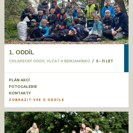
1. ODDÍL
CHLAPECKÝ ODDÍL VLČAT A BENJAMÍNKŮ
5 – 11 LET
PLÁN AKCÍ
FOTOGALERIE
KONTAKTY
ZOBRAZIT VŠE O ODDÍLE