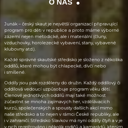
O NÁS
Junák – český skaut je největší organizací připravující
program pro děti v republice a proto máme výborné
zázemí nejen metodické, ale i materiální (čluny,
vzduchovky, horolezecké vybavení, stany, vybavené
klubovny atd.).
Každé správné skautské středisko je složeno z několika
oddílů, které mohou být chlapecké, dívčí nebo
i smíšené.
Oddíly jsou pak rozděleny do družin. Každý oddílový či
oddílová vedoucí uzpůsobuje program věku dětí.
Členové jednotlivých oddílů mají také možnost
zúčastnit se mnoha zajímavých her, vzdělávacích
kurzů, společenských a spousty dalších akcí mimo
naše středisko a to nejen v rámci České republiky, ale
i v zahraničí. Středisko Slavkov má nyní oddíly čtyři a v je
v nich registrováno i několik rodičů a kamarádů, kterým