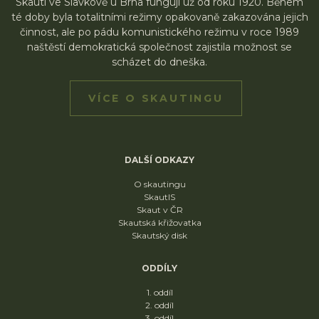
Skauti ve Slavkově u Brna fungují už od roku 1920. Během
té doby byla totalitními režimy opakovaně zakazována jejich
činnost, ale po pádu komunistického režimu v roce 1989
naštěstí demokratická společnost zajistila možnost se
scházet do dneška.
VÍCE O SKAUTINGU
DALŠÍ ODKAZY
O skautingu
SkautIS
Skaut v ČR
Skautská křižovatka
Skautský disk
ODDÍLY
1. oddíl
2. oddíl
3. oddíl