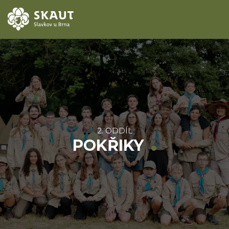
ÚVOD
AKCE
ODDÍLY
2. ODDÍL
O STŘEDISKU
POKŘIKY
KONTAKTY
TÁBORY