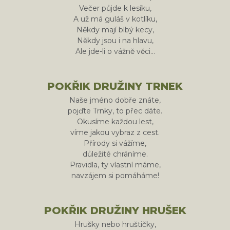
Večer půjde k lesíku,
A už má guláš v kotlíku,
Někdy mají blbý kecy,
Někdy jsou i na hlavu,
Ale jde-li o vážně věci…
POKŘIK DRUŽINY TRNEK
Naše jméno dobře znáte,
pojďte Trnky, to přec dáte.
Okusíme každou lest,
víme jakou vybraz z cest.
Přírody si vážíme,
důležité chráníme.
Pravidla, ty vlastní máme,
navzájem si pomáháme!
POKŘIK DRUŽINY HRUŠEK
Hrušky nebo hruštičky,