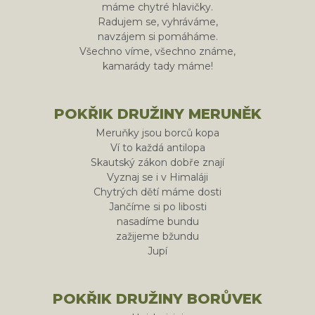
máme chytré hlavičky.
Radujem se, vyhráváme,
navzájem si pomáháme.
Všechno víme, všechno známe,
kamarády tady máme!
POKŘIK DRUŽINY MERUNĚK
Meruňky jsou borců kopa
Ví to každá antilopa
Skautský zákon dobře znají
Vyznaj se i v Himaláji
Chytrých dětí máme dosti
Jančíme si po libosti
nasadíme bundu
zažijeme bžundu
Jupí
POKŘIK DRUŽINY BORŮVEK