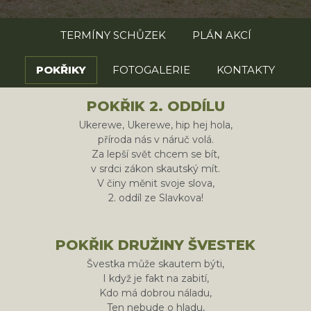
TERMÍNY SCHŮZEK
PLÁN AKCÍ
POKŘIKY
FOTOGALERIE
KONTAKTY
POKŘIK 2. ODDÍLU
Ukerewe, Ukerewe, hip hej hola,
příroda nás v náruč volá.
Za lepší svět chcem se bít,
v srdci zákon skautský mít.
V činy měnit svoje slova,
2. oddíl ze Slavkova!
POKŘIK DRUŽINY ŠVESTEK
Švestka může skautem býti,
I když je fakt na zabití,
Kdo má dobrou náladu,
Ten nebude o hladu,