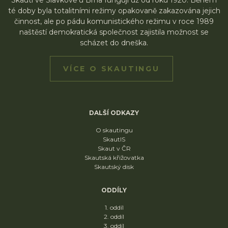
Skauti ve Slavkově u Brna fungují už od roku 1920. Během
té doby byla totalitními režimy opakovaně zakazována jejich
činnost, ale po pádu komunistického režimu v roce 1989
naštěstí demokratická společnost zajistila možnost se
scházet do dneška.
VÍCE O SKAUTINGU
DALŠÍ ODKAZY
O skautingu
SkautIS
Skaut v ČR
Skautská křižovatka
Skautský disk
ODDÍLY
1. oddíl
2. oddíl
3. oddíl