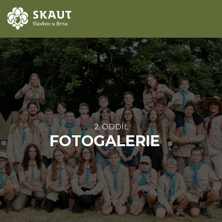
ÚVOD
AKCE
ODDÍLY
2. ODDÍL
O STŘEDISKU
FOTOGALERIE
KONTAKTY
TÁBORY