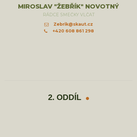
MIROSLAV "ŽEBŘÍK" NOVOTNÝ
RÁDCE SMEČKY VLČAT
Zebrik@skaut.cz
+420 608 861 298
2. ODDÍL