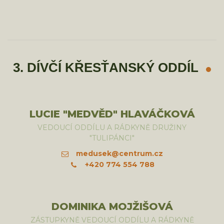
3. DÍVČÍ KŘESŤANSKÝ ODDÍL
LUCIE "MEDVĚD" HLAVÁČKOVÁ
VEDOUCÍ ODDÍLU A RÁDKYNĚ DRUŽINY
"TULIPÁNCI"
medusek@centrum.cz
+420 774 554 788
DOMINIKA MOJŽIŠOVÁ
ZÁSTUPKYNĚ VEDOUCÍ ODDÍLU A RÁDKYNĚ