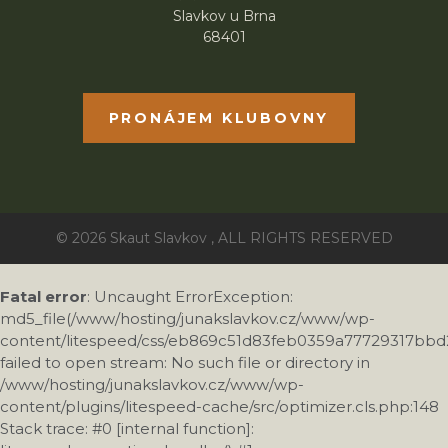
Slavkov u Brna
68401
PRONÁJEM KLUBOVNY
© 2026 Skaut Slavkov , ALL RIGHTS RESERVED
Fatal error
: Uncaught ErrorException:
md5_file(/www/hosting/junakslavkov.cz/www/wp-
content/litespeed/css/eb869c51d83feb0359a77729317bbd2
failed to open stream: No such file or directory in
/www/hosting/junakslavkov.cz/www/wp-
content/plugins/litespeed-cache/src/optimizer.cls.php:148
Stack trace: #0 [internal function]: