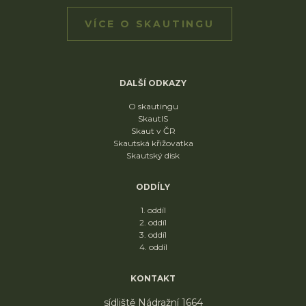
VÍCE O SKAUTINGU
DALŠÍ ODKAZY
O skautingu
SkautIS
Skaut v ČR
Skautská křižovatka
Skautský disk
ODDÍLY
1. oddíl
2. oddíl
3. oddíl
4. oddíl
KONTAKT
sídliště Nádražní 1664