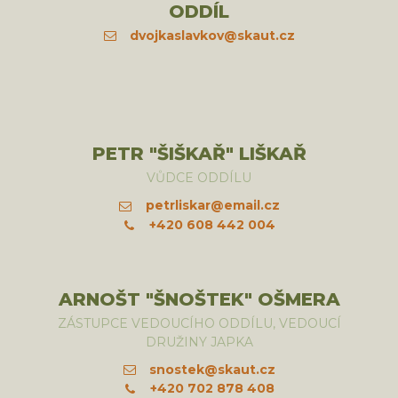
ODDÍL
dvojkaslavkov@skaut.cz
PETR "ŠIŠKAŘ" LIŠKAŘ
VŮDCE ODDÍLU
petrliskar@email.cz
+420 608 442 004
ARNOŠT "ŠNOŠTEK" OŠMERA
ZÁSTUPCE VEDOUCÍHO ODDÍLU, VEDOUCÍ
DRUŽINY JAPKA
snostek@skaut.cz
+420 702 878 408