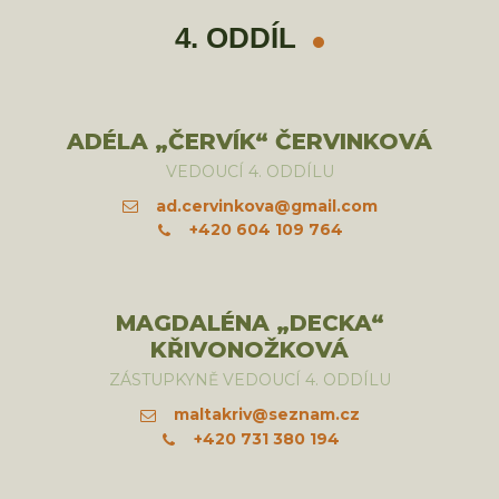
4. ODDÍL
ADÉLA „ČERVÍK“ ČERVINKOVÁ
VEDOUCÍ 4. ODDÍLU
ad.cervinkova@gmail.com
+420 604 109 764
MAGDALÉNA „DECKA“
KŘIVONOŽKOVÁ
ZÁSTUPKYNĚ VEDOUCÍ 4. ODDÍLU
maltakriv@seznam.cz
+420 731 380 194