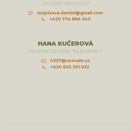
DRUŽINY "MEDVÍDCI"
mojzisova.domini@gmail.com
+420 774 866 343
HANA KUČEROVÁ
RÁDKYNĚ DRUŽINY "BENJAMÍNCI"
h337@seznam.cz
+420 605 391 632