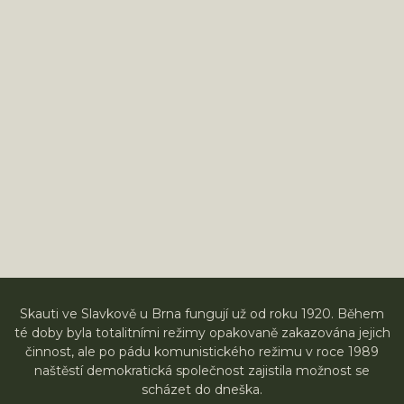
Skauti ve Slavkově u Brna fungují už od roku 1920. Během
té doby byla totalitními režimy opakovaně zakazována jejich
činnost, ale po pádu komunistického režimu v roce 1989
naštěstí demokratická společnost zajistila možnost se
scházet do dneška.