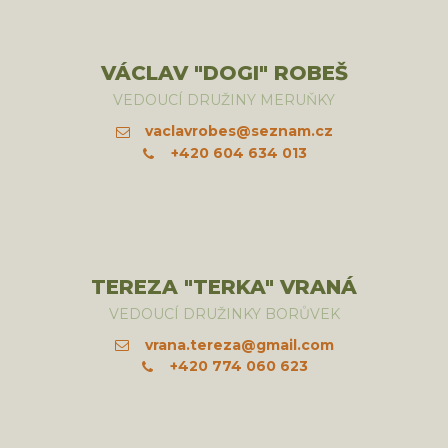
VÁCLAV "DOGI" ROBEŠ
VEDOUCÍ DRUŽINY MERUŇKY
vaclavrobes@seznam.cz
+420 604 634 013
TEREZA "TERKA" VRANÁ
VEDOUCÍ DRUŽINKY BORŮVEK
vrana.tereza@gmail.com
+420 774 060 623