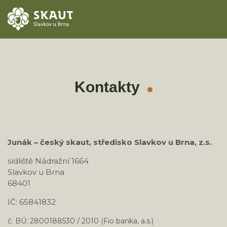
ÚVOD
AKCE
Kontakty
ODDÍLY
O STŘEDISKU
Junák – český skaut, středisko Slavkov u Brna, z.s.
KONTAKTY
sídliště Nádražní 1664
Slavkov u Brna
TÁBORY
68401
IČ: 65841832
č. BÚ: 2800188530 / 2010 (Fio banka, a.s.)