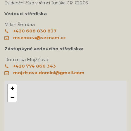
Evidenční číslo v rámci Junáka ČR: 626.03
Vedoucí střediska
Milan Šemora
+420 608 830 837
msemora@seznam.cz
Zástupkyně vedoucího střediska:
Dominika Mojžišová
+420 774 866 343
mojzisova.domini@gmail.com
+
−