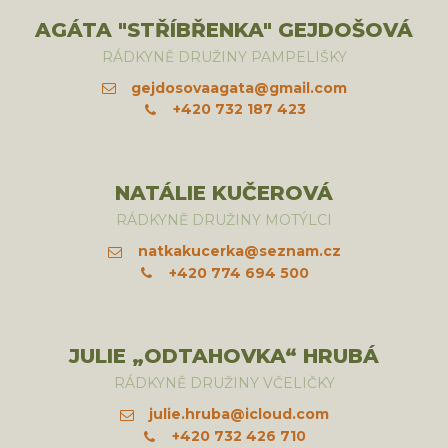
AGÁTA "STŘÍBŘENKA" GEJDOŠOVÁ
RÁDKYNĚ DRUŽINY PAMPELIŠKY
gejdosovaagata@gmail.com
+420 732 187 423
NATÁLIE KUČEROVÁ
RÁDKYNĚ DRUŽINY MOTÝLCI
natkakucerka@seznam.cz
+420 774 694 500
JULIE „ODTAHOVKA“ HRUBÁ
RÁDKYNĚ DRUŽINY VČELIČKY
julie.hruba@icloud.com
+420 732 426 710