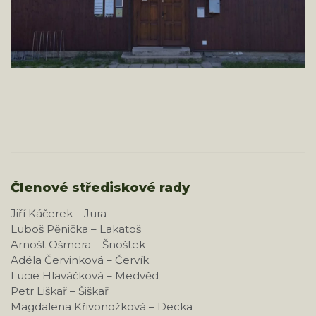
Členové střediskové rady
Jiří Káčerek – Jura
Luboš Pěnička – Lakatoš
Arnošt Ošmera – Šnoštek
Adéla Červinková – Červík
Lucie Hlaváčková – Medvěd
Petr Liškař – Šiškař
Magdalena Křivonožková – Decka