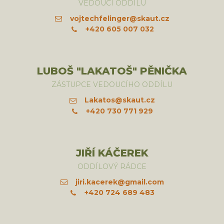
VEDOUCÍ ODDÍLU
vojtechfelinger@skaut.cz
+420 605 007 032
LUBOŠ "LAKATOŠ" PĚNIČKA
ZÁSTUPCE VEDOUCÍHO ODDÍLU
Lakatos@skaut.cz
+420 730 771 929
JIŘÍ KÁČEREK
ODDÍLOVÝ RÁDCE
jiri.kacerek@gmail.com
+420 724 689 483