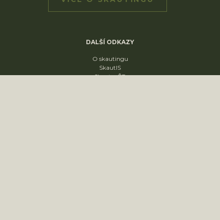
DALŠÍ ODKAZY
O skautingu
SkautIS
Skaut v ČR
Skautská křižovatka
Skautský disk
ODDÍLY
1. oddíl
2. oddíl
3. oddíl
4. oddíl
KONTAKT
sídliště Nádražní 1664
Slavkov u Brna