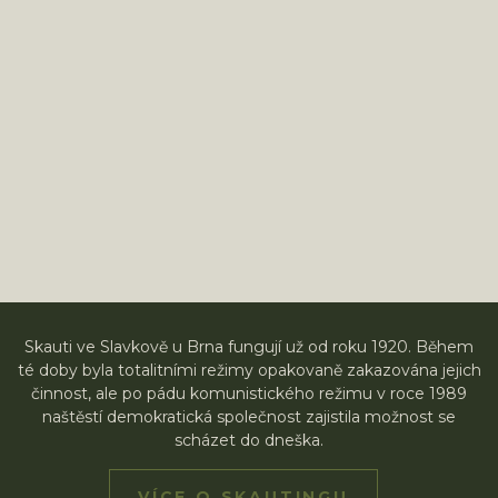
Skauti ve Slavkově u Brna fungují už od roku 1920. Během
té doby byla totalitními režimy opakovaně zakazována jejich
činnost, ale po pádu komunistického režimu v roce 1989
naštěstí demokratická společnost zajistila možnost se
scházet do dneška.
VÍCE O SKAUTINGU