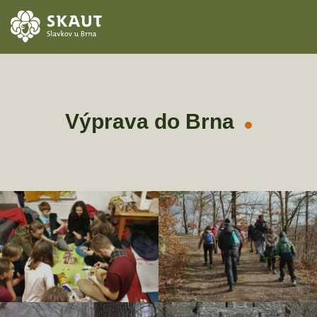
ÚVOD
AKCE
Výprava do Brna
ODDÍLY
O STŘEDISKU
KONTAKTY
TÁBORY