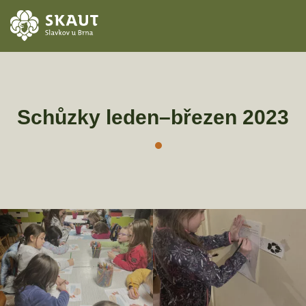
ÚVOD
AKCE
Schůzky leden–březen 2023
ODDÍLY
O STŘEDISKU
KONTAKTY
TÁBORY