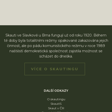
Skauti ve Slavkově u Brna fungují už od roku 1920. Během
té doby byla totalitními režimy opakovaně zakazována jejich
činnost, ale po pádu komunistického režimu v roce 1989
naštěstí demokratická společnost zajistila možnost se
scházet do dneška.
VÍCE O SKAUTINGU
DALŠÍ ODKAZY
O skautingu
SkautIS
Skaut v ČR