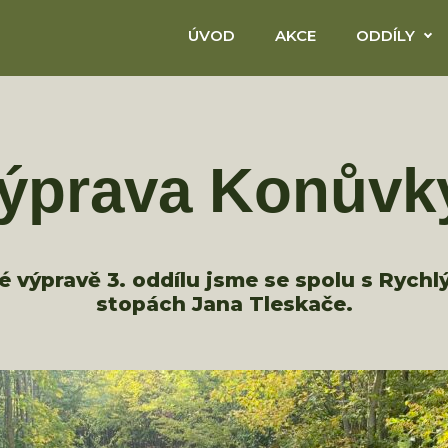
ÚVOD
AKCE
ODDÍLY
ýprava Konůvk
é výpravě 3. oddílu jsme se spolu s Rychlý
stopách Jana Tleskače.