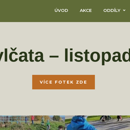
ÚVOD
AKCE
ODDÍLY
vlčata – listopa
VÍCE FOTEK ZDE