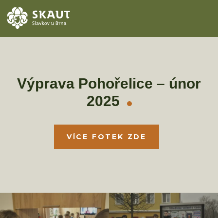
ÚVOD
AKCE
Výprava Pohořelice – únor
2025
ODDÍLY
O STŘEDISKU
VÍCE FOTEK ZDE
KONTAKTY
TÁBORY