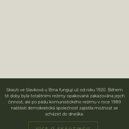
Skauti ve Slavkově u Brna fungují už od roku 1920. Během
té doby byla totalitními režimy opakovaně zakazována jejich
činnost, ale po pádu komunistického režimu v roce 1989
naštěstí demokratická společnost zajistila možnost se
scházet do dneška.
VÍCE O SKAUTINGU