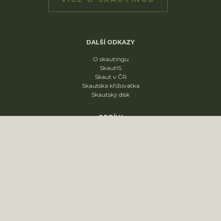
DALŠÍ ODKAZY
O skautingu
SkautIS
Skaut v ČR
Skautská křižovatka
Skautský disk
ODDÍLY
1. oddíl
2. oddíl
3. oddíl
4. oddíl
KONTAKT
sídliště Nádražní 1664
Slavkov u Brna