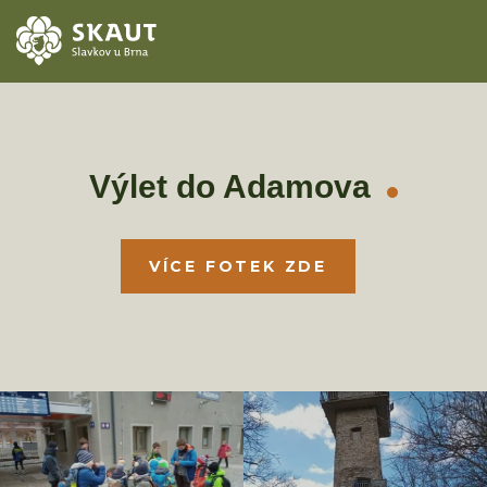
ÚVOD
AKCE
Výlet do Adamova
ODDÍLY
VÍCE FOTEK ZDE
O STŘEDISKU
KONTAKTY
TÁBORY