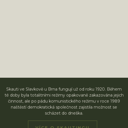
Skauti ve Slavkově u Brna fungují už od roku 1920. Během
té doby byla totalitními režimy opakovaně zakazována jejich
činnost, ale po pádu komunistického režimu v roce 1989
naštěstí demokratická společnost zajistila možnost se
scházet do dneška.
VÍCE O SKAUTINGU