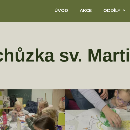
ÚVOD
AKCE
ODDÍLY
hůzka sv. Mart