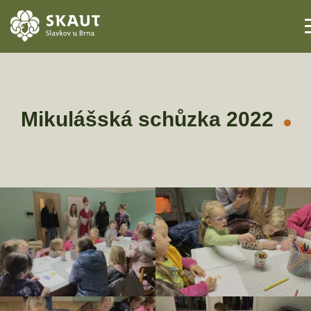
ÚVOD
AKCE
Mikulášská schůzka 2022
ODDÍLY
O STŘEDISKU
KONTAKTY
TÁBORY