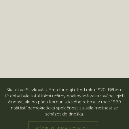
Skauti ve Slavkově u Brna fungují už od roku 1920. Během
té doby byla totalitními režimy opakovaně zakazována jejich
činnost, ale po pádu komunistického režimu v roce 1989
naštěstí demokratická společnost zajistila možnost se
scházet do dneška.
VÍCE O SKAUTINGU