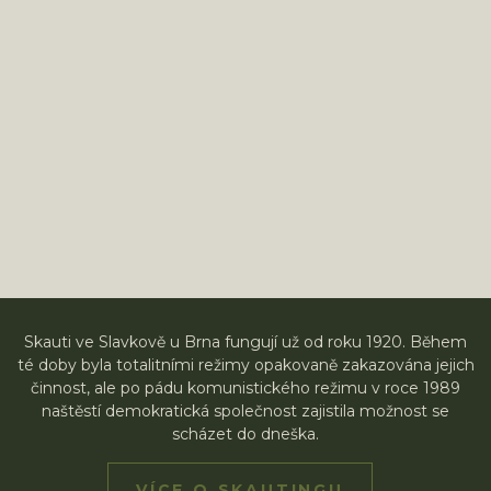
Skauti ve Slavkově u Brna fungují už od roku 1920. Během
té doby byla totalitními režimy opakovaně zakazována jejich
činnost, ale po pádu komunistického režimu v roce 1989
naštěstí demokratická společnost zajistila možnost se
scházet do dneška.
VÍCE O SKAUTINGU