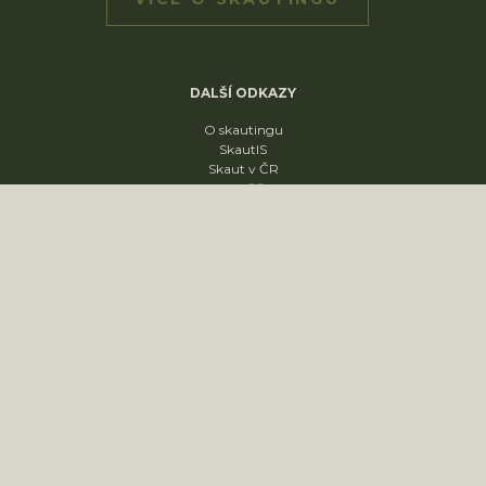
DALŠÍ ODKAZY
O skautingu
SkautIS
Skaut v ČR
Skautská křižovatka
Skautský disk
ODDÍLY
1. oddíl
2. oddíl
3. oddíl
4. oddíl
KONTAKT
sídliště Nádražní 1664
Slavkov u Brna