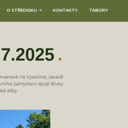
O STŘEDISKU
KONTAKTY
TÁBORY
.7.2025
řmanově na Vysočině, zavedl
ního zamyšlení spojil dívky
é sliby.