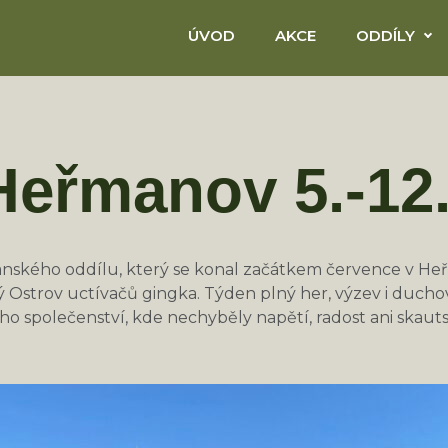
ÚVOD
AKCE
ODDÍLY
Heřmanov 5.-12
sťanského oddílu, který se konal začátkem července v He
 Ostrov uctívačů gingka. Týden plný her, výzev i duchov
ého společenství, kde nechyběly napětí, radost ani skautsk