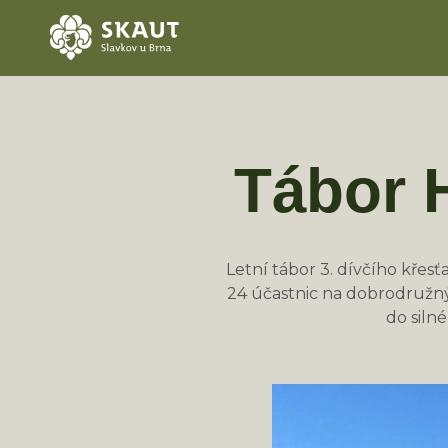
Tábor 
Letní tábor 3. dívčího kře
24 účastnic na dobrodružný
do siln