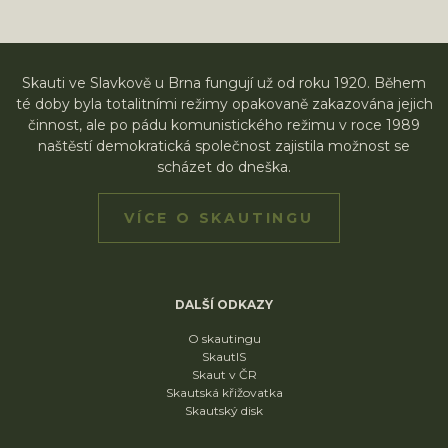
Skauti ve Slavkově u Brna fungují už od roku 1920. Během
té doby byla totalitními režimy opakovaně zakazována jejich
činnost, ale po pádu komunistického režimu v roce 1989
naštěstí demokratická společnost zajistila možnost se
scházet do dneška.
VÍCE O SKAUTINGU
DALŠÍ ODKAZY
O skautingu
SkautIS
Skaut v ČR
Skautská křižovatka
Skautský disk