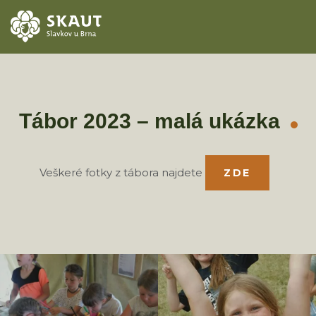
ÚVOD
AKCE
Tábor 2023 – malá ukázka
ODDÍLY
Veškeré fotky z tábora najdete
ZDE
O STŘEDISKU
KONTAKTY
TÁBORY