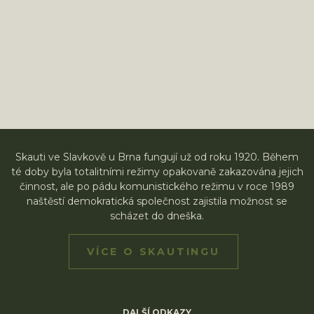
Skauti ve Slavkově u Brna fungují už od roku 1920. Během
té doby byla totalitními režimy opakovaně zakazována jejich
činnost, ale po pádu komunistického režimu v roce 1989
naštěstí demokratická společnost zajistila možnost se
scházet do dneška.
VÍCE O SKAUTINGU
DALŠÍ ODKAZY