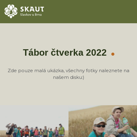
ÚVOD
AKCE
Tábor čtverka 2022
ODDÍLY
Zde pouze malá ukázka, všechny fotky naleznete na
našem disku:)
O STŘEDISKU
KONTAKTY
TÁBORY