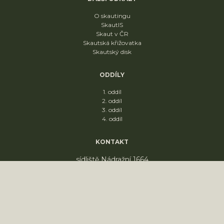
O skautingu
SkautIS
Skaut v ČR
Skautská křižovatka
Skautský disk
ODDÍLY
1. oddíl
2. oddíl
3. oddíl
4. oddíl
KONTAKT
sídliště Nádražní 1664
Slavkov u Brna
68401
PRONÁJEM KLUBOVNY