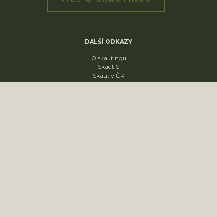
DALŠÍ ODKAZY
O skautingu
SkautIS
Skaut v ČR
Skautská křižovatka
Skautský disk
ODDÍLY
1. oddíl
2. oddíl
3. oddíl
4. oddíl
KONTAKT
sídliště Nádražní 1664
Slavkov u Brna