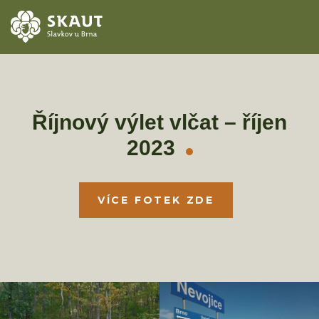
ÚVOD
AKCE
Říjnový výlet vlčat – říjen
2023
ODDÍLY
O STŘEDISKU
VÍCE FOTEK ZDE
KONTAKTY
TÁBORY