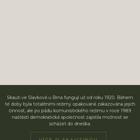
Skauti ve Slavkově u Brna fungují už od roku 1920. Během
té doby byla totalitními režimy opakovaně zakazována jejich
činnost, ale po pádu komunistického režimu v roce 1989
naštěstí demokratická společnost zajistila možnost se
scházet do dneška.
VÍCE O SKAUTINGU