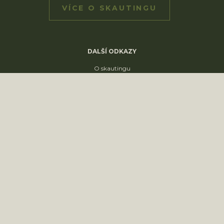
VÍCE O SKAUTINGU
DALŠÍ ODKAZY
O skautingu
SkautIS
Skaut v ČR
Skautská křižovatka
Skautský disk
ODDÍLY
1. oddíl
2. oddíl
3. oddíl
4. oddíl
KONTAKT
sídliště Nádražní 1664
Slavkov u Brna