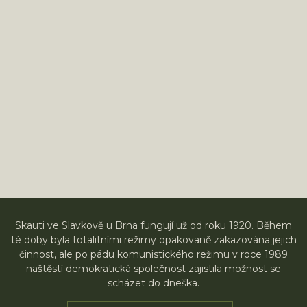
Skauti ve Slavkově u Brna fungují už od roku 1920. Během
té doby byla totalitními režimy opakovaně zakazována jejich
činnost, ale po pádu komunistického režimu v roce 1989
naštěstí demokratická společnost zajistila možnost se
scházet do dneška.