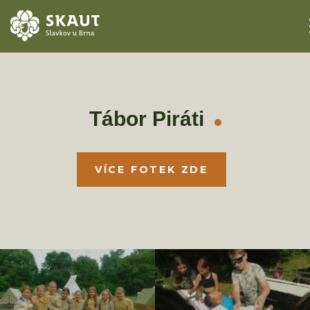
ÚVOD
AKCE
Tábor Piráti
ODDÍLY
VÍCE FOTEK ZDE
O STŘEDISKU
KONTAKTY
TÁBORY