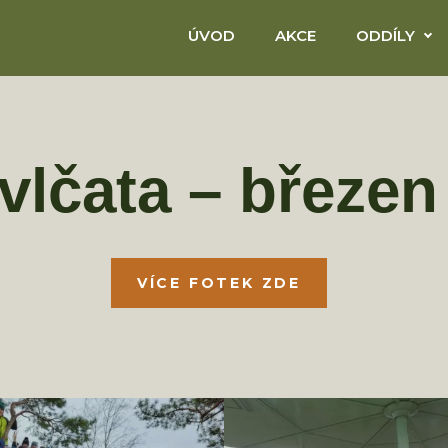
ÚVOD
AKCE
ODDÍLY
 vlčata – březen
VÍCE FOTEK ZDE