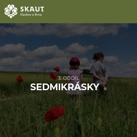
ÚVOD
AKCE
ODDÍLY
3. ODDÍL
O STŘEDISKU
SEDMIKRÁSKY
KONTAKTY
TÁBORY