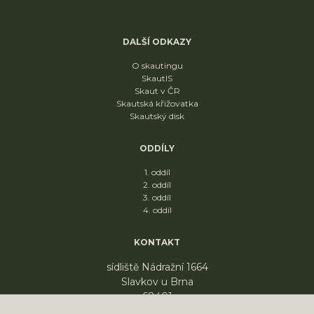
DALŠÍ ODKAZY
O skautingu
SkautIS
Skaut v ČR
Skautská křižovatka
Skautský disk
ODDÍLY
1. oddíl
2. oddíl
3. oddíl
4. oddíl
KONTAKT
sídliště Nádražní 1664
Slavkov u Brna
68401