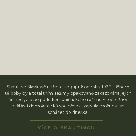
Skauti ve Slavkově u Brna fungují už od roku 1920. Během
té doby byla totalitními režimy opakovaně zakazována jejich
činnost, ale po pádu komunistického režimu v roce 1989
naštěstí demokratická společnost zajistila možnost se
scházet do dneška.
VÍCE O SKAUTINGU