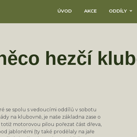
ÚVOD
AKCE
ODDÍLY
něco hezčí klub
eré se spolu s vedoucími oddílů v sobotu
igády na klubovně, je naše základna zase o
 totiž motorovou pilou pořezat část dřeva,
 jabloněmi (ty také prodělaly na jaře