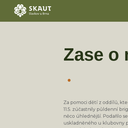
Zase o 
Za pomoci dětí z oddílů, kt
11.5. zúčastnily půldenní br
něco úhlednější. Podařilo se
uskladněného u klubovny pod