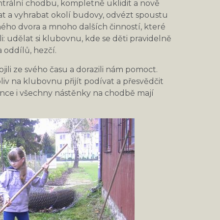
ntrální chodbu, kompletně uklidit a nově
t a vyhrabat okolí budovy, odvézt spoustu
ého dvora a mnoho dalších činností, které
: udělat si klubovnu, kde se děti pravidelně
 oddílů, hezčí.
jili ze svého času a dorazili nám pomoct.
liv na klubovnu přijít podívat a přesvědčit
konce i všechny nástěnky na chodbě mají