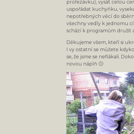
prořezávku), vysát celou ce
uspořádat kuchyňku, vyseka
nepotřebných věcí do sběrn
všechny vedly k jednomu cíli
schází k programům družit a
Děkujeme všem, kteří si ukro
I vy ostatní se můžete kdyko
se, že jsme se neflákali. Do
novou náplň 🙂