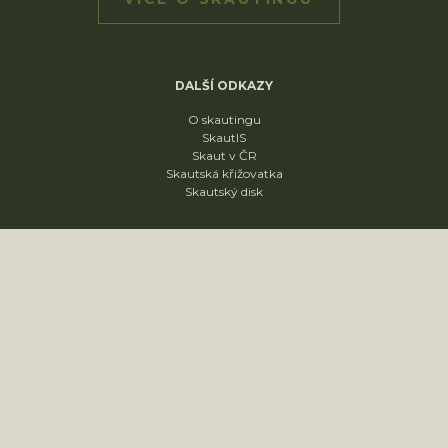
DALŠÍ ODKAZY
O skautingu
SkautIS
Skaut v ČR
Skautská křižovatka
Skautský disk
ODDÍLY
1. oddíl
2. oddíl
3. oddíl
4. oddíl
KONTAKT
sídliště Nádražní 1664
Slavkov u Brna