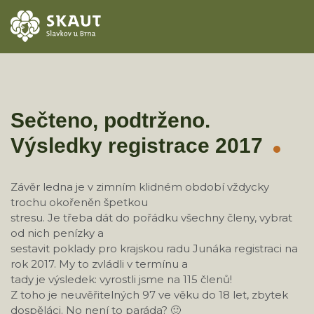
ÚVOD
AKCE
Sečteno, podtrženo.
Výsledky registrace 2017
ODDÍLY
O STŘEDISKU
Závěr ledna je v zimním klidném období vždycky
trochu okořeněn špetkou
KONTAKTY
stresu. Je třeba dát do pořádku všechny členy, vybrat
od nich penízky a
sestavit poklady pro krajskou radu Junáka registraci na
TÁBORY
rok 2017. My to zvládli v termínu a
tady je výsledek: vyrostli jsme na 115 členů!
Z toho je neuvěřitelných 97 ve věku do 18 let, zbytek
dospěláci. No není to paráda? 🙂