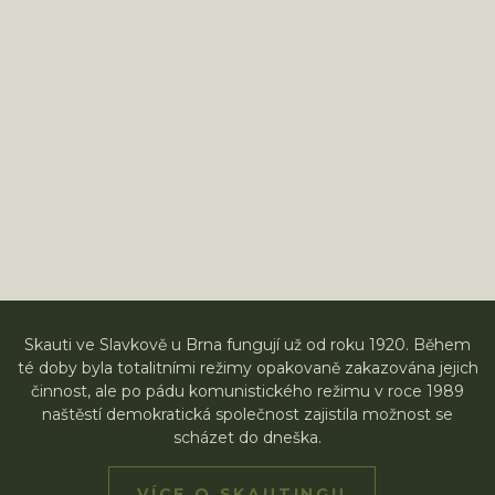
Skauti ve Slavkově u Brna fungují už od roku 1920. Během
té doby byla totalitními režimy opakovaně zakazována jejich
činnost, ale po pádu komunistického režimu v roce 1989
naštěstí demokratická společnost zajistila možnost se
scházet do dneška.
VÍCE O SKAUTINGU