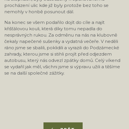
procházení ulic kde již byly protože bez toho se
nemohly v honbě posunout dál.
Na konec se všem podařilo dojít do cíle a najít
křišťálovou kouli, která díky tomu nepadla do
nesprávných rukou. Za odměnu na nás na klubovně
čekaly napečené sušenky a vydatná večeře. V neděli
ráno jsme se sbalili, poklidili a vyrazili do Podzámecké
zahrady, kterou jsme si stihli projít před odjezdem
autobusu, který nás odvezl zpátky domů. Celý víkend
se vydařil jak měl, všichni jsme si výpravu užili a těšíme
se na další společné zážitky.