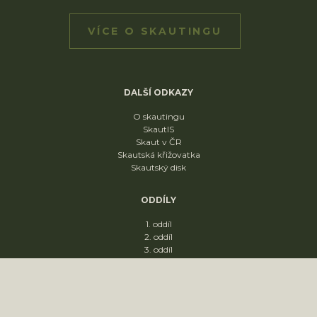
VÍCE O SKAUTINGU
DALŠÍ ODKAZY
O skautingu
SkautIS
Skaut v ČR
Skautská křižovatka
Skautský disk
ODDÍLY
1. oddíl
2. oddíl
3. oddíl
4. oddíl
KONTAKT