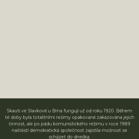
Skauti ve Slavkově u Brna fungují už od roku 1920. Během
té doby byla totalitními režimy opakovaně zakazována jejich
činnost, ale po pádu komunistického režimu v roce 1989
naštěstí demokratická společnost zajistila možnost se
scházet do dneška.