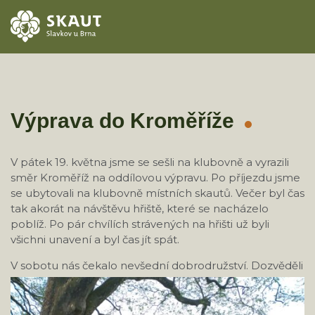
ÚVOD
AKCE
Výprava do Kroměříže
ODDÍLY
V pátek 19. května jsme se sešli na klubovně a vyrazili
směr Kroměříž na oddílovou výpravu. Po příjezdu jsme
O STŘEDISKU
se ubytovali na klubovně místních skautů. Večer byl čas
tak akorát na návštěvu hřiště, které se nacházelo
KONTAKTY
poblíž. Po pár chvílích strávených na hřišti už byli
všichni unavení a byl čas jít spát.
TÁBORY
V sobotu nás čekalo nevšední dobrodružství.
Dozvěděli