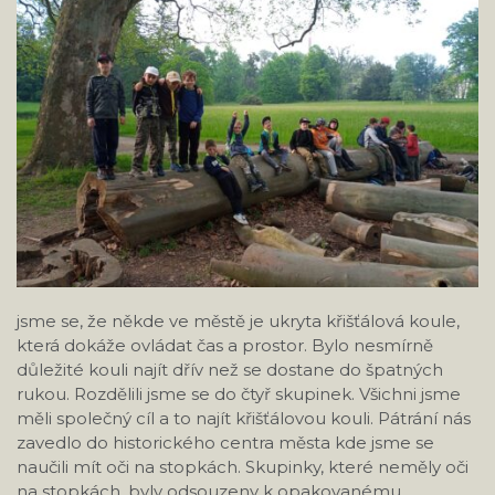
jsme se, že někde ve městě je ukryta křišťálová koule,
která dokáže ovládat čas a prostor. Bylo nesmírně
důležité kouli najít dřív než se dostane do špatných
rukou. Rozdělili jsme se do čtyř skupinek. Všichni jsme
měli společný cíl a to najít křišťálovou kouli. Pátrání nás
zavedlo do historického centra města kde jsme se
naučili mít oči na stopkách. Skupinky, které neměly oči
na stopkách, byly odsouzeny k opakovanému