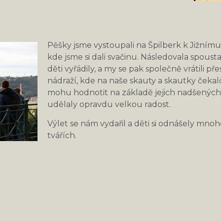
Pěšky jsme vystoupali na Špilberk k Jižním
kde jsme si dali svačinu. Následovala spousta
děti vyřádily, a my se pak společně vrátili p
nádraží, kde na naše skauty a skautky ček
mohu hodnotit na základě jejich nadšených o
udělaly opravdu velkou radost.
Výlet se nám vydařil a děti si odnášely mno
tvářích.