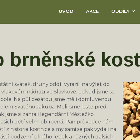
ÚVOD
AKCE
ODDÍLY
o brněnské kos
státní svátek, druhý oddíl vyrazili na výlet do
na vlakovém nádraží ve Slavkově, odkud jsme se
opole. Na půl desátou jsme měli domluvenou
elem Svatého Jakuba. Měli jsme ještě před
ak jsme si zahráli legendární Městečko
 našich dětí velmi oblíbená. Pan průvodce nám
í z historie kostnice a my sami se pak vydali na
částí podzemí plného lebek a různých dalších