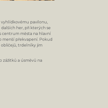
u vyhlídkovému pavilonu,
 dalších her, při kterých se
řes centrum města na hlavní
alo menší překvapení. Pokud
bličejů, trdelníky jim
ho zážitků a úsměvů na