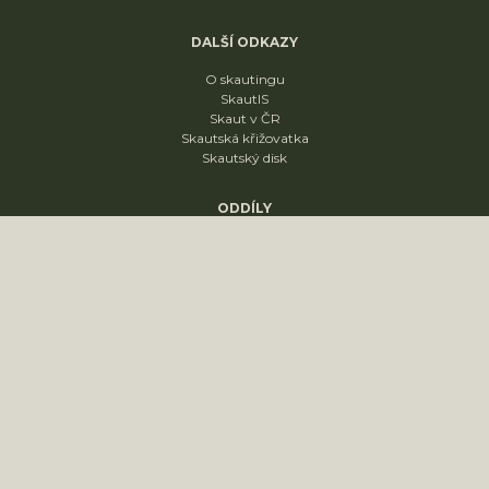
DALŠÍ ODKAZY
O skautingu
SkautIS
Skaut v ČR
Skautská křižovatka
Skautský disk
ODDÍLY
1. oddíl
2. oddíl
3. oddíl
4. oddíl
KONTAKT
sídliště Nádražní 1664
Slavkov u Brna
68401