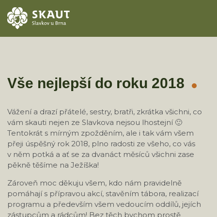
ÚVOD
AKCE
Vše nejlepší do roku 2018
ODDÍLY
Vážení a drazí přátelé, sestry, bratři, zkrátka všichni, co
vám skauti nejen ze Slavkova nejsou lhostejní 🙂
O STŘEDISKU
Tentokrát s mírným zpožděním, ale i tak vám všem
přeji úspěšný rok 2018, plno radosti ze všeho, co vás
KONTAKTY
v něm potká a ať se za dvanáct měsíců všichni zase
pěkně těšíme na Ježíška!
TÁBORY
Zároveň moc děkuju všem, kdo nám pravidelně
pomáhají s přípravou akcí, stavěním tábora, realizací
programu a především všem vedoucím oddílů, jejích
zástupcům a rádcům! Bez těch bychom prostě