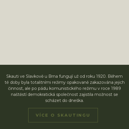
Skauti ve Slavkově u Brna fungují už od roku 1920. Během
té doby byla totalitními režimy opakovaně zakazována jejich
činnost, ale po pádu komunistického režimu v roce 1989
naštěstí demokratická společnost zajistila možnost se
scházet do dneška.
VÍCE O SKAUTINGU