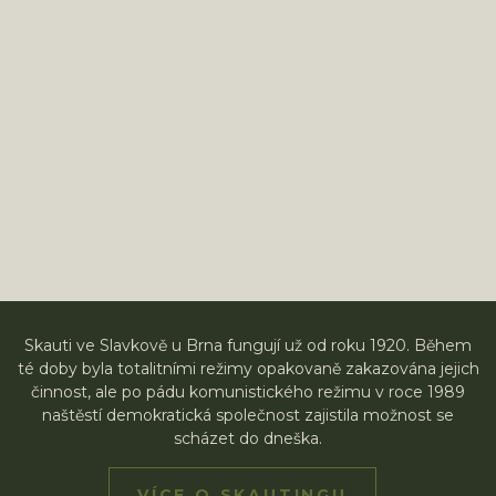
Skauti ve Slavkově u Brna fungují už od roku 1920. Během
té doby byla totalitními režimy opakovaně zakazována jejich
činnost, ale po pádu komunistického režimu v roce 1989
naštěstí demokratická společnost zajistila možnost se
scházet do dneška.
VÍCE O SKAUTINGU