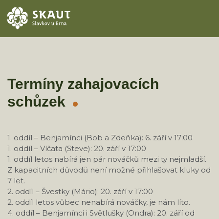
ÚVOD
AKCE
Termíny zahajovacích
schůzek
ODDÍLY
O STŘEDISKU
1. oddíl – Benjamínci (Bob a Zdeňka): 6. září v 17:00
1. oddíl – Vlčata (Steve): 20. září v 17:00
KONTAKTY
1. oddíl letos nabírá jen pár nováčků mezi ty nejmladší.
Z kapacitních důvodů není možné přihlašovat kluky od
TÁBORY
7 let.
2. oddíl – Švestky (Mário): 20. září v 17:00
2. oddíl letos vůbec nenabírá nováčky, je nám líto.
4. oddíl – Benjamínci i Světlušky (Ondra): 20. září od