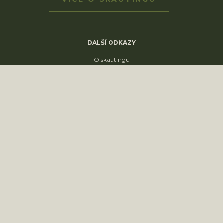
DALŠÍ ODKAZY
O skautingu
SkautIS
Skaut v ČR
Skautská křižovatka
Skautský disk
ODDÍLY
1. oddíl
2. oddíl
3. oddíl
4. oddíl
KONTAKT
sídliště Nádražní 1664
Slavkov u Brna