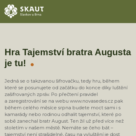
ÚVOD
AKCE
Hra Tajemství bratra Augusta
je tu!
ODDÍLY
O STŘEDISKU
Jedná se o takzvanou šifrovačku, tedy hru, během
které se posunujete od začátku do konce díky luštění
KONTAKTY
zašifrovaných zpráv. Po přečtení pravidel
a zaregistrování se na webu www.novasedes.cz pak
během celého měsíce srpna budete moct sami i s
TÁBORY
kamarády nebo rodinou odhalit tajemství, které po
sobě zanechal bratr August. Ten žil už před více než
stoletím v našem městě. Nemáte se čeho bát –
tajemství není strašidelné, času na vyluštění je dost