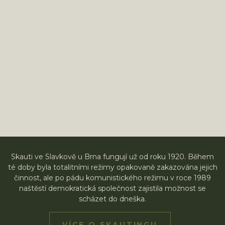
Skauti ve Slavkově u Brna fungují už od roku 1920. Během
té doby byla totalitními režimy opakovaně zakazována jejich
činnost, ale po pádu komunistického režimu v roce 1989
naštěstí demokratická společnost zajistila možnost se
scházet do dneška.
VÍCE O SKAUTINGU