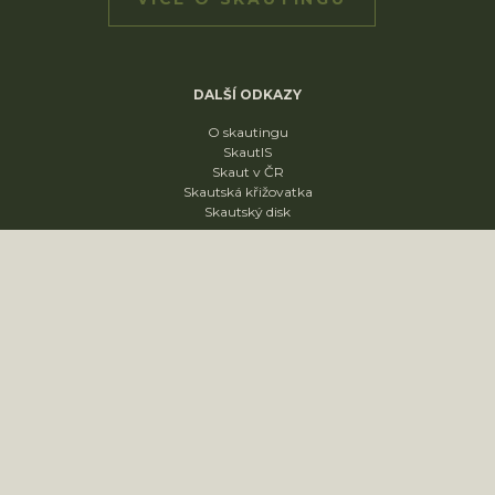
DALŠÍ ODKAZY
O skautingu
SkautIS
Skaut v ČR
Skautská křižovatka
Skautský disk
ODDÍLY
1. oddíl
2. oddíl
3. oddíl
4. oddíl
KONTAKT
sídliště Nádražní 1664
Slavkov u Brna