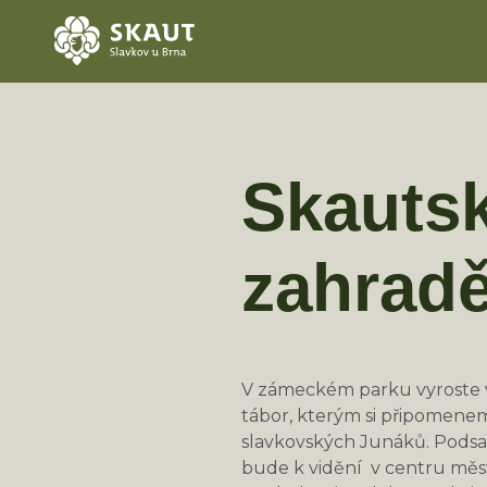
Skautsk
zahradě
V zámeckém parku vyroste ve
tábor, kterým si připomeneme
slavkovských Junáků. Podsad
bude k vidění v centru města