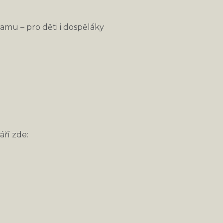
ramu – pro děti i dospěláky
áří zde: