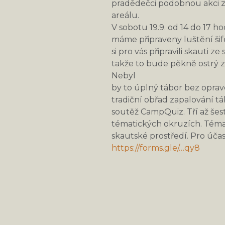
pradědečci podobnou akci z
areálu.
V sobotu 19.9. od 14 do 17 h
máme připraveny luštění šif
si pro vás připravili skauti 
takže to bude pěkně ostrý 
Nebyl
by to úplný tábor bez opra
tradiční obřad zapalování 
soutěž CampQuiz. Tří až šes
tématických okruzích. Tém
skautské prostředí. Pro úča
https://forms.gle/…qy8