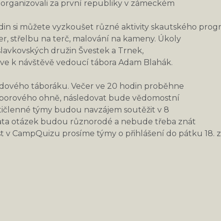
organizovali za první republiky v zámeckém
odin si můžete vyzkoušet různé aktivity skautského prog
er, střelbu na terč, malování na kameny. Úkoly
ze slavkovských družin Švestek a Trnek,
zve k návštěvě vedoucí tábora Adam Blahák.
vdového táboráku. Večer ve 20 hodin proběhne
táborového ohně, následovat bude vědomostní
tičlenné týmy budou navzájem soutěžit v 8
ata otázek budou různorodé a nebude třeba znát
st v CampQuizu prosíme týmy o přihlášení do pátku 18. z