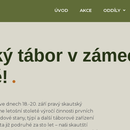
ÚVOD
AKCE
ODDÍLY
ý tábor v záme
!
 dnech 18.-20. září pravý skautský
 letošní stoleté výročí činnosti prvních
ové stany, týpí a další táborové zařízení
 již podruhé za sto let – naši skautští