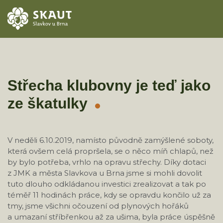
ÚVOD
AKCE
Střecha klubovny je teď jako
ze škatulky
ODDÍLY
O STŘEDISKU
V neděli 6.10.2019, namísto původně zamýšlené soboty,
která ovšem celá propršela, se o něco míň chlapů, než
KONTAKTY
by bylo potřeba, vrhlo na opravu střechy. Díky dotaci
z JMK a města Slavkova u Brna jsme si mohli dovolit
TÁBORY
tuto dlouho odkládanou investici zrealizovat a tak po
téměř 11 hodinách práce, kdy se opravdu končilo už za
tmy, jsme všichni očouzení od plynových hořáků
a umazaní stříbřenkou až za ušima, byla práce úspěšně