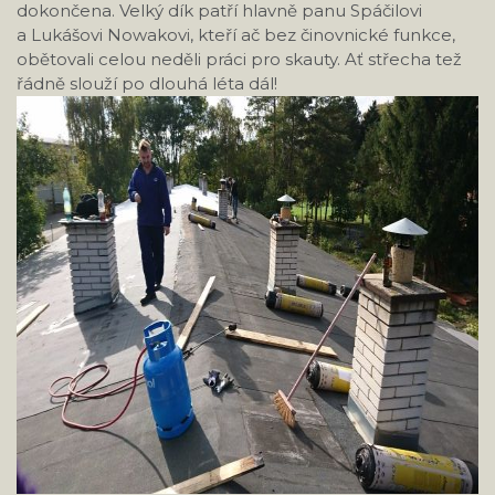
dokončena. Velký dík patří hlavně panu Spáčilovi
a Lukášovi Nowakovi, kteří ač bez činovnické funkce,
obětovali celou neděli práci pro skauty. Ať střecha tež
řádně slouží po dlouhá léta dál!