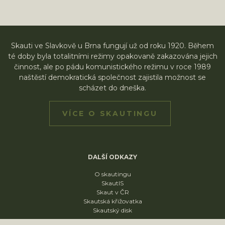
Skauti ve Slavkově u Brna fungují už od roku 1920. Během
té doby byla totalitními režimy opakovaně zakazována jejich
činnost, ale po pádu komunistického režimu v roce 1989
naštěstí demokratická společnost zajistila možnost se
scházet do dneška.
VÍCE O SKAUTINGU
DALŠÍ ODKAZY
O skautingu
SkautIS
Skaut v ČR
Skautská křižovatka
Skautský disk