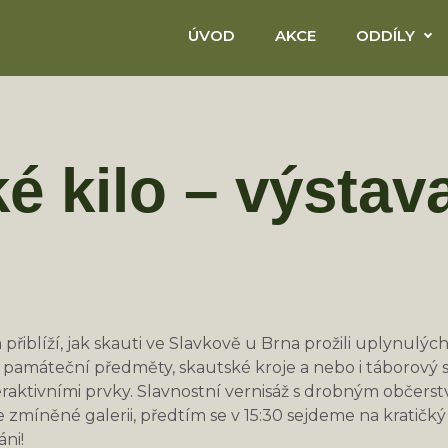
ÚVOD
AKCE
ODDÍLY
é kilo – výstav
 přiblíží, jak skauti ve Slavkově u Brna prožili uplynulý
y, památeční předměty, skautské kroje a nebo i táborový
raktivními prvky. Slavnostní vernisáž s drobným občerst
 zmíněné galerii, předtím se v 15:30 sejdeme na krati
áni!