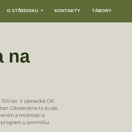
O STŘEDISKU
KONTAKTY
TÁBORY
a na
ch 100 let. V zámecké OK
 stan. Okořeněno to bude
vením a možností si
čký program u pomníku