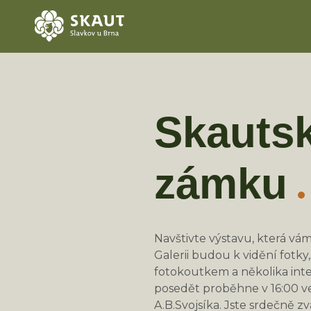
Skautsk
zámku
Navštivte výstavu, která vám
Galerii budou k vidění fotk
fotokoutkem a několika inte
posedět proběhne v 16:00 ve
A.B.Svojsíka. Jste srdečně zv