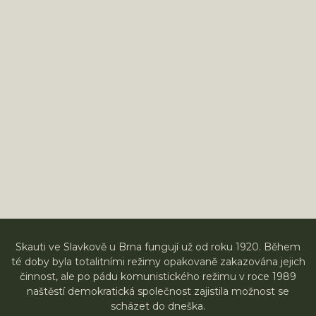
Skauti ve Slavkově u Brna fungují už od roku 1920. Během
té doby byla totalitními režimy opakovaně zakazována jejich
činnost, ale po pádu komunistického režimu v roce 1989
naštěstí demokratická společnost zajistila možnost se
scházet do dneška.