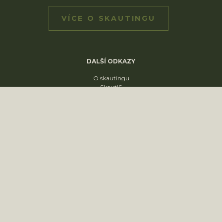
VÍCE O SKAUTINGU
DALŠÍ ODKAZY
O skautingu
SkautIS
Skaut v ČR
Skautská křižovatka
Skautský disk
ODDÍLY
1. oddíl
2. oddíl
3. oddíl
4. oddíl
KONTAKT
sídliště Nádražní 1664