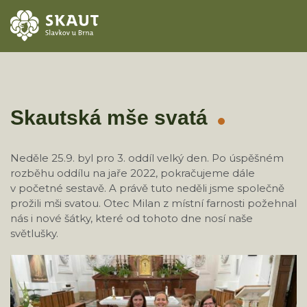
ÚVOD
AKCE
Skautská mše svatá
ODDÍLY
Neděle 25.9. byl pro 3. oddíl velký den. Po úspěšném
rozběhu oddílu na jaře 2022, pokračujeme dále
O STŘEDISKU
v početné sestavě. A právě tuto neděli jsme společně
prožili mši svatou. Otec Milan z místní farnosti požehnal
KONTAKTY
nás i nové šátky, které od tohoto dne nosí naše
světlušky.
TÁBORY