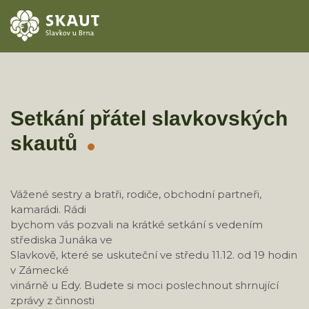
ÚVOD
AKCE
Setkání přátel slavkovských
skautů
ODDÍLY
O STŘEDISKU
Vážené sestry a bratři, rodiče, obchodní partneři,
kamarádi. Rádi
KONTAKTY
bychom vás pozvali na krátké setkání s vedením
střediska Junáka ve
TÁBORY
Slavkově, které se uskuteční ve středu 11.12. od 19 hodin
v Zámecké
vinárně u Edy. Budete si moci poslechnout shrnující
zprávy z činnosti