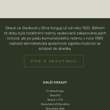
Skauti ve Slavkově u Brna fungují už od roku 1920. Během
té doby byla totalitními režimy opakovaně zakazována jejich
činnost, ale po pádu komunistického režimu v roce 1989
naštěstí demokratická společnost zajistila možnost se
scházet do dneška.
VÍCE O SKAUTINGU
DALŠÍ ODKAZY
O skautingu
SkautIS
Skaut v ČR
Skautská křižovatka
Skautský disk