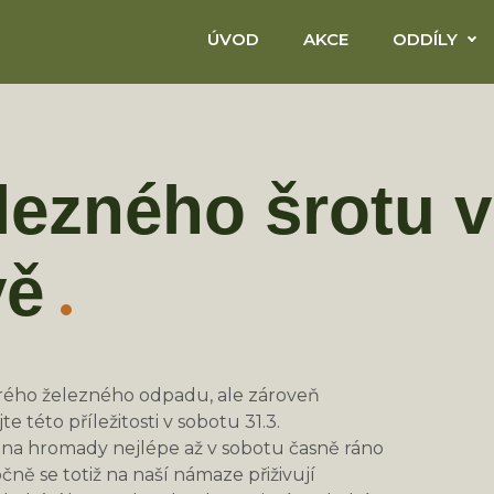
ÚVOD
AKCE
ODDÍLY
lezného šrotu 
vě
tarého železného odpadu, ale zároveň
te této příležitosti v sobotu 31.3.
na hromady nejlépe až v sobotu časně ráno
ně se totiž na naší námaze přiživují