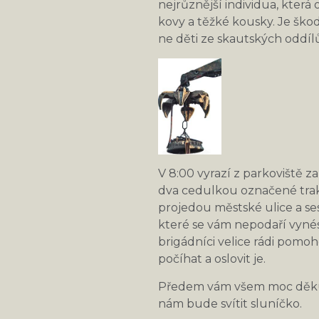
nejrůznější individua, kte
kovy a těžké kousky. Je škod
ne děti ze skautských oddílů
V 8:00 vyrazí z parkoviště z
dva cedulkou označené trakt
projedou městské ulice a ses
které se vám nepodaří vyné
brigádníci velice rádi pomoho
počíhat a oslovit je.
Předem vám všem moc děkuje
nám bude svítit sluníčko.