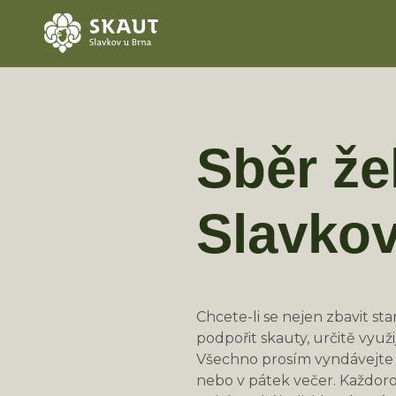
Sběr že
Slavko
Chcete-li se nejen zbavit s
podpořit skauty, určitě využij
Všechno prosím vyndávejte 
nebo v pátek večer. Každoroč