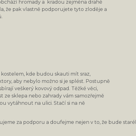
rá obchází hromady a kradou zejména drahé
a, že pak vlastně podporujete tyto zloděje a
.
a kostelem, kde budou skauti mít sraz,
ory, aby nebylo možno si je splést. Postupně
bírají veškerý kovový odpad. Těžké věci,
st ze sklepa nebo zahrady vám samozřejmě
u vytáhnout na ulici. Stačí si na ně
me za podporu a doufejme nejen v to, že bude starého