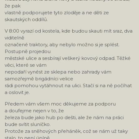
že pak
vlastně podporujete tyto zloděje a ne děti ze
skautských oddílů.
V 8:00 vyrazí od kostela, kde budou skauti mít sraz, dva
viditelně
označené traktory, aby nebylo možno si je splést.
Postupně projedou
městské ulice a sesbírají veškerý kovový odpad. Těžké
věci, které se vám
nepodaří vynést ze sklepa nebo zahrady vám
samozřejmě brigádníci velice
rádi pomohou vytáhnout na ulici. Stačí si na ně počíhat
a oslovit je.
Předem vám všem moc děkujeme za podporu
a doufejme nejen v to, že
železa bude jako hub po dešti, ale že nám na práci
bude svítit sluníčko.
Protože za sněhových přeháněk, což se nám už taky
stalo, to není úplně