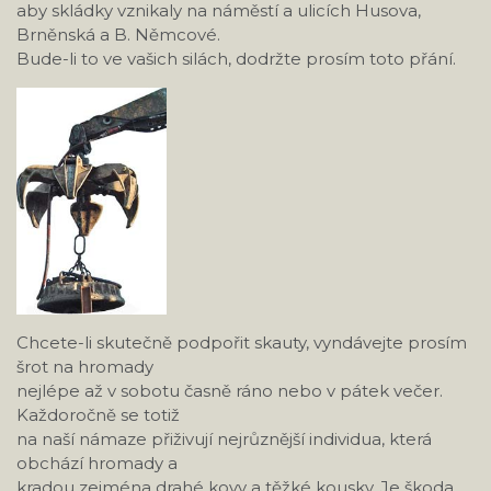
aby skládky vznikaly na náměstí a ulicích Husova,
Brněnská a B. Němcové.
Bude-li to ve vašich silách, dodržte prosím toto přání.
Chcete-li skutečně podpořit skauty, vyndávejte prosím
šrot na hromady
nejlépe až v sobotu časně ráno nebo v pátek večer.
Každoročně se totiž
na naší námaze přiživují nejrůznější individua, která
obchází hromady a
kradou zejména drahé kovy a těžké kousky. Je škoda,