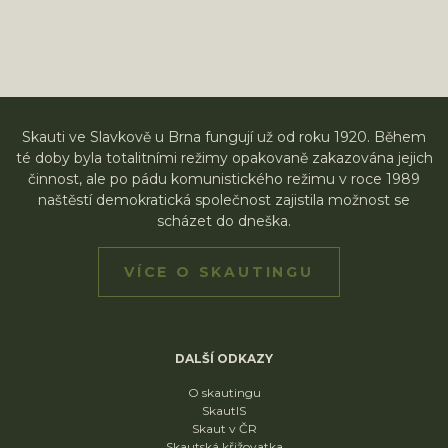
Skauti ve Slavkově u Brna fungují už od roku 1920. Během
té doby byla totalitními režimy opakovaně zakazována jejich
činnost, ale po pádu komunistického režimu v roce 1989
naštěstí demokratická společnost zajistila možnost se
scházet do dneška.
VÍCE O SKAUTINGU
DALŠÍ ODKAZY
O skautingu
SkautIS
Skaut v ČR
Skautská křižovatka