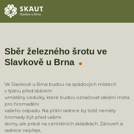
ÚVOD
AKCE
Sběr železného šrotu ve
Slavkově u Brna
ODDÍLY
O STŘEDISKU
Ve Slavkově u Brna budou na spádových místech
v týdnu před sběrem
KONTAKTY
umístěny cedulky, které budou označovat ideální místa
pro hromadění
TÁBORY
vašeho odpadu. Na přání radnice by totiž neměly
hromady být před vašimi
domy, ale právě na centrálních skládkách. Zároveň si
radnice nepřeje,