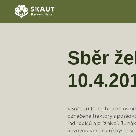
Sběr že
10.4.20
V sobotu 10. dubna od osmi 
označené traktory s posádko
řad rodičů a příznivců Jun
kovovou věc, které byste se 