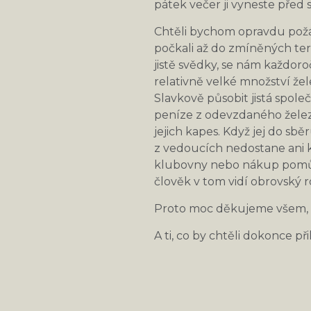
pátek večer ji vyneste před
Chtěli bychom opravdu požá
počkali až do zmíněných term
jistě svědky, se nám každor
relativně velké množství žel
Slavkově působit jistá společ
peníze z odevzdaného želez
jejich kapes. Když jej do sb
z vedoucích nedostane ani 
klubovny nebo nákup pomůc
člověk v tom vidí obrovský r
Proto moc děkujeme všem, k
A ti, co by chtěli dokonce p