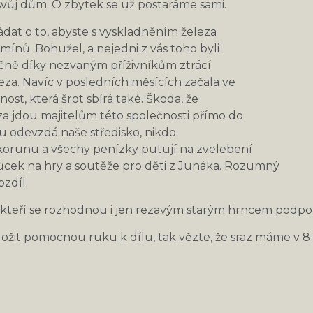
 svůj dům. O zbytek se už postaráme sami.
dat o to, abyste s vyskladněním železa
ínů. Bohužel, a nejedni z vás toho byli
očně díky nezvaným příživníkům ztrácí
eza. Navíc v posledních měsících začala ve
nost, která šrot sbírá také. Škoda, že
a jdou majitelům této společnosti přímo do
ěru odevzdá naše středisko, nikdo
korunu a všechy penízky putují na zvelebení
ek na hry a soutěže pro děti z Junáka. Rozumný
ozdíl.
teří se rozhodnou i jen rezavým starým hrncem podpořit
řiložit pomocnou ruku k dílu, tak vězte, že sraz máme v 8