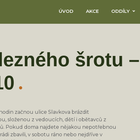
ÚVOD
AKCE
ODDÍLY
lezného šrotu –
10
hodin začnou ulice Slavkova brázdit
u, složenou z vedoucích, dětí i obětavců z
áků. Pokud doma najdete nějakou nepotřebnou
rádi zbavili, v sobotu ráno nebo nejdříve v