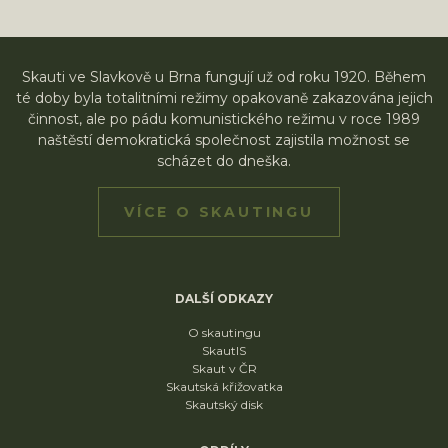
Skauti ve Slavkově u Brna fungují už od roku 1920. Během
té doby byla totalitními režimy opakovaně zakazována jejich
činnost, ale po pádu komunistického režimu v roce 1989
naštěstí demokratická společnost zajistila možnost se
scházet do dneška.
VÍCE O SKAUTINGU
DALŠÍ ODKAZY
O skautingu
SkautIS
Skaut v ČR
Skautská křižovatka
Skautský disk