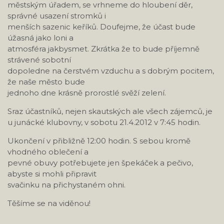
městským úřadem, se vrhneme do hloubení děr,
správné usazení stromků i
menších sazenic keříků. Doufejme, že účast bude
úžasná jako loni a
atmosféra jakbysmet. Zkrátka že to bude příjemně
strávené sobotní
dopoledne na čerstvém vzduchu a s dobrým pocitem,
že naše město bude
jednoho dne krásně prorostlé svěží zelení.
Sraz účastníků, nejen skautských ale všech zájemců, je
u junácké klubovny, v sobotu 21.4.2012 v 7:45 hodin.
Ukončení v přibližně 12:00 hodin. S sebou kromě
vhodného oblečení a
pevné obuvy potřebujete jen špekáček a pečivo,
abyste si mohli připravit
svačinku na přichystaném ohni.
Těšíme se na viděnou!