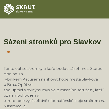
ÚVOD
AKCE
Sázení stromků pro Slavkov
ODDÍLY
O STŘEDISKU
Tentokrát se stromky a keře budou sázet mezi Starou
cihelnou a
KONTAKTY
rybníkem Kačusem na jihovýchodě města Slavkova
u Brna. Opět ve
TÁBORY
spolupráci s pylnými myslivci z místního sdružení, kteří
už mimochodem v
tomto roce vysázeli dvě dlouhatánské aleje směrem na
Nížkovice, a