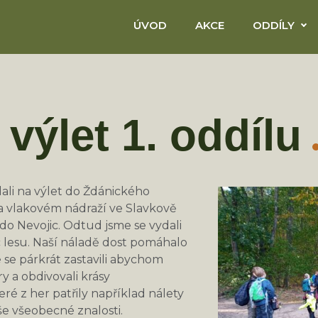
ÚVOD
AKCE
ODDÍLY
 výlet 1. oddílu
ydali na výlet do Ždánického
na vlakovém nádraží ve Slavkově
o Nevojic. Odtud jsme se vydali
c lesu. Naší náladě dost pomáhalo
e se párkrát zastavili abychom
hry a obdivovali krásy
ré z her patřily například nálety
še všeobecné znalosti.