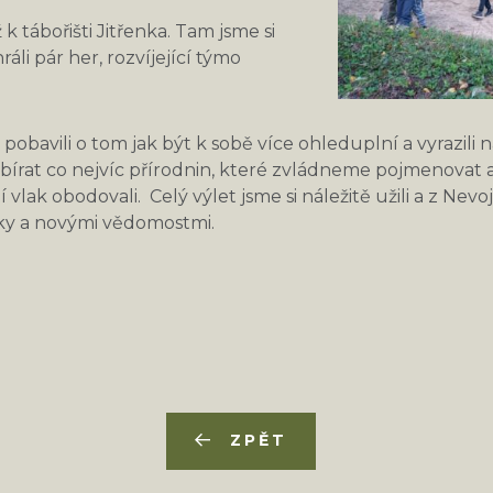
 k tábořišti Jitřenka. Tam jsme si
ráli pár her, rozvíjející týmo
pobavili o tom jak být k sobě více ohleduplní a vyrazili 
sbírat co nejvíc přírodnin, které zvládneme pojmenovat a 
 vlak obodovali. Celý výlet jsme si náležitě užili a z Nevoj
ky a novými vědomostmi.
ZPĚT