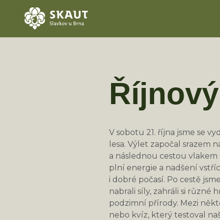
Říjnový
V sobotu 21. října jsme se v
lesa. Výlet započal srazem 
a následnou cestou vlakem d
plní energie a nadšení vstří
i dobré počasí. Po cestě jsm
nabrali síly, zahráli si různé 
podzimní přírody. Mezi někte
nebo kvíz, který testoval na