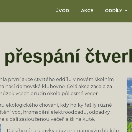
ÚVOD
AKCE
ODDÍLY
 přespání čtver
běhla první akce čtvrtého oddílu v novém školním
 na naší domovské klubovně. Celá akce začala za
chůzek všech družin okolo půl osmé večer.
hu ekologického chování, kdy holky řešily různé
štění vod, hromadění elektroodpadu, odpadky
e si dali zaslouženou večeři a šli na kutě.
Dalšího rána si dívky díky programovým blokům