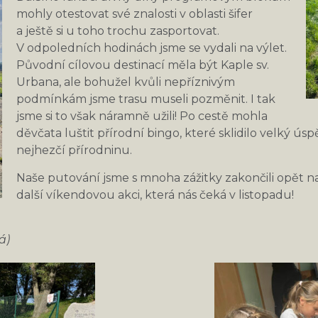
mohly otestovat své znalosti v oblasti šifer
a ještě si u toho trochu zasportovat.
V odpoledních hodinách jsme se vydali na výlet.
Původní cílovou destinací měla být Kaple sv.
Urbana, ale bohužel kvůli nepříznivým
podmínkám jsme trasu museli pozměnit. I tak
jsme si to však náramně užili! Po cestě mohla
děvčata luštit přírodní bingo, které sklidilo velký ús
nejhezčí přírodninu.
Naše putování jsme s mnoha zážitky zakončili opět n
další víkendovou akci, která nás čeká v listopadu!
á)