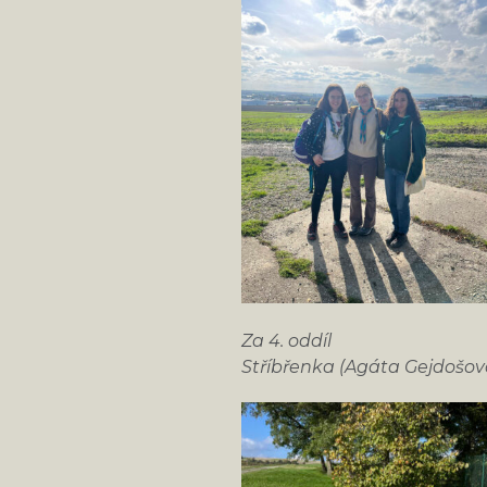
Za 4. oddíl
Stříbřenka (Agáta Gejdošov