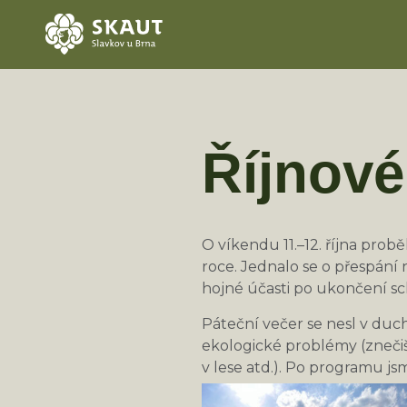
Říjnové
O víkendu 11.–12. října pro
roce. Jednalo se o přespání
hojné účasti po ukončení s
Páteční večer se nesl v duc
ekologické problémy (zneči
v lese atd.). Po programu jsm