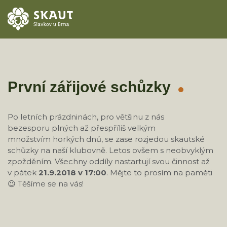
ÚVOD
AKCE
První zářijové schůzky
ODDÍLY
Po letních prázdninách, pro většinu z nás
bezesporu plných až přespříliš velkým
O STŘEDISKU
množstvím horkých dnů, se zase rozjedou skautské
schůzky na naší klubovně. Letos ovšem s neobvyklým
KONTAKTY
zpožděním. Všechny oddíly nastartují svou činnost až
v pátek
21.9.2018 v 17:00
. Mějte to prosím na paměti
TÁBORY
😉 Těšíme se na vás!