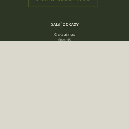
DALŠÍ ODKAZY
O skautingu
SkautIS
Skaut v ČR
Skautská křižovatka
Skautský disk
ODDÍLY
1. oddíl
2. oddíl
3. oddíl
4. oddíl
KONTAKT
sídliště Nádražní 1664
Slavkov u Brna