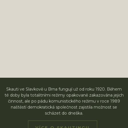
Skauti ve Slavkově u Brna fungují už od roku 1920. Během
té doby byla totalitními režimy opakovaně zakazována jejich
činnost, ale po pádu komunistického režimu v roce 1989
naštěstí demokratická společnost zajistila možnost se
scházet do dneška.
VÍCE O SKAUTINGU