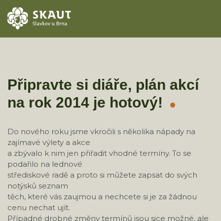
ÚVOD
AKCE
Připravte si diáře, plán akcí
na rok 2014 je hotový!
ODDÍLY
O STŘEDISKU
Do nového roku jsme vkročili s několika nápady na
zajímavé výlety a akce
KONTAKTY
a zbývalo k nim jen přiřadit vhodné termíny. To se
podařilo na lednové
střediskové radě a proto si můžete zapsat do svých
TÁBORY
notýsků seznam
těch, které vás zaujmou a nechcete si je za žádnou
cenu nechat ujít.
Případné drobné změny termínů jsou sice možné, ale