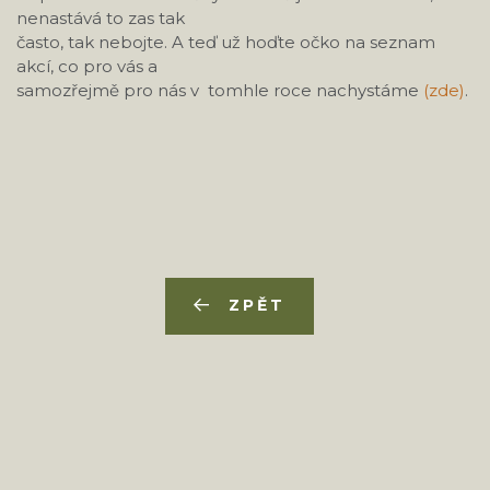
nenastává to zas tak
často, tak nebojte. A teď už hoďte očko na seznam
akcí, co pro vás a
samozřejmě pro nás v tomhle roce nachystáme
(zde)
.
ZPĚT