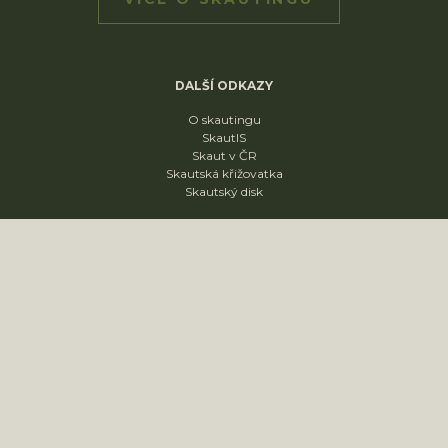
DALŠÍ ODKAZY
O skautingu
SkautIS
Skaut v ČR
Skautská křižovatka
Skautský disk
ODDÍLY
1. oddíl
2. oddíl
3. oddíl
4. oddíl
KONTAKT
sídliště Nádražní 1664
Slavkov u Brna