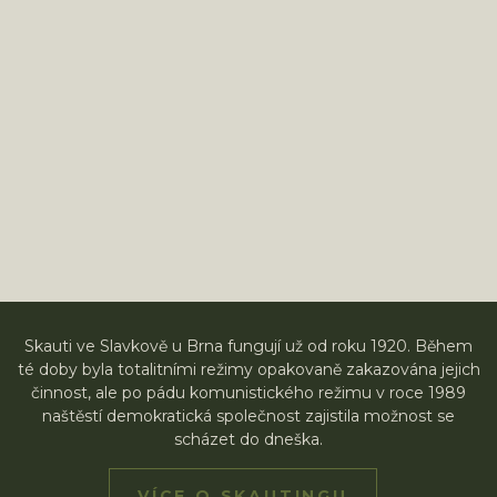
Skauti ve Slavkově u Brna fungují už od roku 1920. Během
té doby byla totalitními režimy opakovaně zakazována jejich
činnost, ale po pádu komunistického režimu v roce 1989
naštěstí demokratická společnost zajistila možnost se
scházet do dneška.
VÍCE O SKAUTINGU