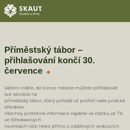
ÚVOD
AKCE
Příměstský tábor –
přihlašování končí 30.
ODDÍLY
července
O STŘEDISKU
Vážení rodiče, do konce měsíce můžete přihlašovat
KONTAKTY
své ratolesti na
příměstský tábor, který pořádá už potřetí naše junácké
TÁBORY
středisko.
Všechny potřebné informace najdete ve článku ze 7.6.
ve Střediskových
novinkách níže nebo přímo u oddílových vedoucích.