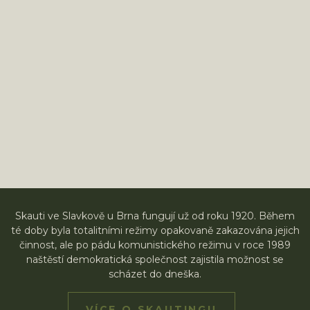
Skauti ve Slavkově u Brna fungují už od roku 1920. Během
té doby byla totalitními režimy opakovaně zakazována jejich
činnost, ale po pádu komunistického režimu v roce 1989
naštěstí demokratická společnost zajistila možnost se
scházet do dneška.
VÍCE O SKAUTINGU