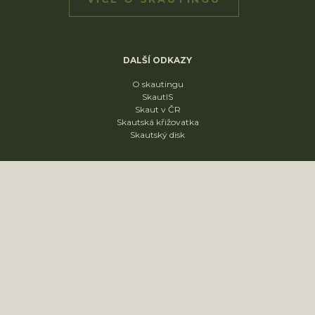
DALŠÍ ODKAZY
O skautingu
SkautIS
Skaut v ČR
Skautská křižovatka
Skautský disk
ODDÍLY
1. oddíl
2. oddíl
3. oddíl
4. oddíl
KONTAKT
sídliště Nádražní 1664
Slavkov u Brna