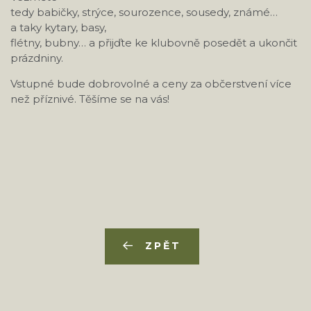
tedy babičky, strýce, sourozence, sousedy, známé…
a taky kytary, basy,
flétny, bubny… a přijďte ke klubovně posedět a ukončit
prázdniny.
Vstupné bude dobrovolné a ceny za občerstvení více
než příznivé. Těšíme se na vás!
ZPĚT