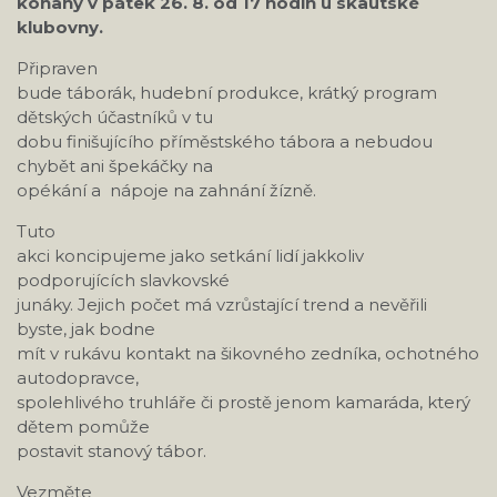
konaný v pátek 26. 8. od 17 hodin u skautské
klubovny.
Připraven
bude táborák, hudební produkce, krátký program
dětských účastníků v tu
dobu finišujícího příměstského tábora a nebudou
chybět ani špekáčky na
opékání a nápoje na zahnání žízně.
Tuto
akci koncipujeme jako setkání lidí jakkoliv
podporujících slavkovské
junáky. Jejich počet má vzrůstající trend a nevěřili
byste, jak bodne
mít v rukávu kontakt na šikovného zedníka, ochotného
autodopravce,
spolehlivého truhláře či prostě jenom kamaráda, který
dětem pomůže
postavit stanový tábor.
Vezměte