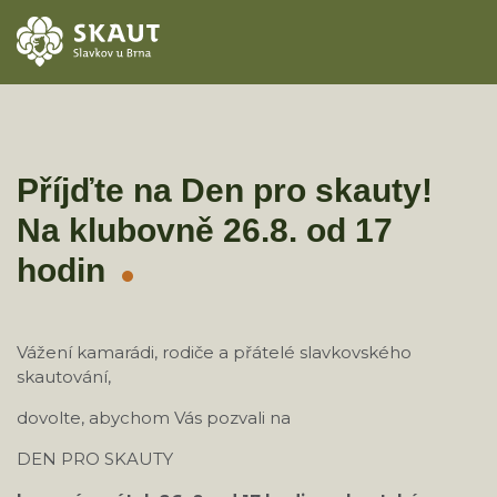
ÚVOD
AKCE
Příjďte na Den pro skauty!
Na klubovně 26.8. od 17
ODDÍLY
hodin
O STŘEDISKU
KONTAKTY
Vážení kamarádi, rodiče a přátelé slavkovského
skautování,
TÁBORY
dovolte, abychom Vás pozvali na
DEN PRO SKAUTY