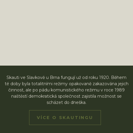
Skauti ve Slavkově u Brna fungují už od roku 1920. Během
té doby byla totalitními režimy opakovaně zakazována jejich
činnost, ale po pádu komunistického režimu v roce 1989
naštěstí demokratická společnost zajistila možnost se
scházet do dneška.
VÍCE O SKAUTINGU