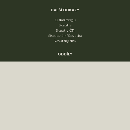
DALŠÍ ODKAZY
O skautingu
SkautIS
Skaut v ČR
Skautská křižovatka
Skautský disk
ODDÍLY
1. oddíl
2. oddíl
3. oddíl
4. oddíl
KONTAKT
sídliště Nádražní 1664
Slavkov u Brna
68401