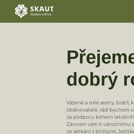
Přejem
dobrý r
Vážené a milé sestry, bratři,
obdivovatelé, rádi bychom 
za podporu během letošního
Zároveň vám k vánočnímu sto
ze setkání s blízkými, Ježíšk