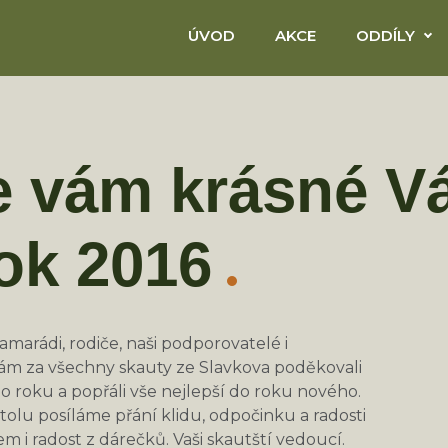
ÚVOD
AKCE
ODDÍLY
e vám krásné V
ok 2016
 kamarádi, rodiče, naši podporovatelé i
vám za všechny skauty ze Slavkova poděkovali
 roku a popřáli vše nejlepší do roku nového.
lu posíláme přání klidu, odpočinku a radosti
em i radost z dárečků. Vaši skautští vedoucí.