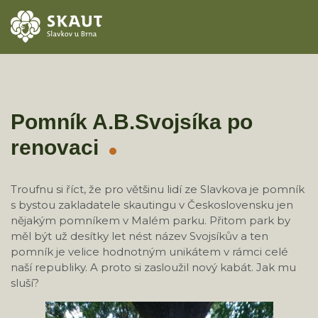
ÚVOD
AKCE
Pomník A.B.Svojsíka po
renovaci
ODDÍLY
O STŘEDISKU
Troufnu si říct, že pro většinu lidí ze Slavkova je pomník
s bystou zakladatele skautingu v Československu jen
KONTAKTY
nějakým pomníkem v Malém parku. Přitom park by
měl být už desítky let nést název Svojsíkův a ten
pomník je velice hodnotným unikátem v rámci celé
TÁBORY
naší republiky. A proto si zasloužil nový kabát. Jak mu
sluší?