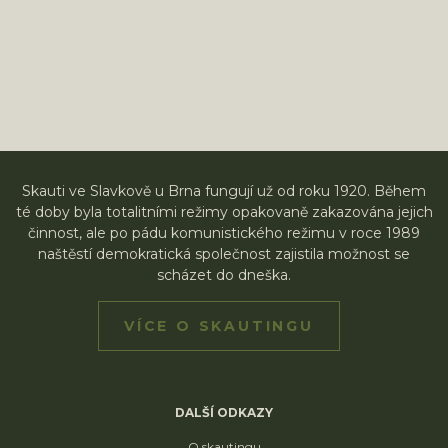
Skauti ve Slavkově u Brna fungují už od roku 1920. Během
té doby byla totalitními režimy opakovaně zakazována jejich
činnost, ale po pádu komunistického režimu v roce 1989
naštěstí demokratická společnost zajistila možnost se
scházet do dneška.
VÍCE O SKAUTINGU
DALŠÍ ODKAZY
O skautingu