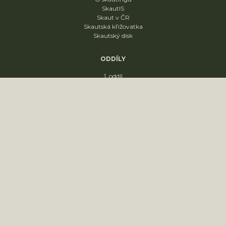
SkautIS
Skaut v ČR
Skautská křižovatka
Skautský disk
ODDÍLY
1. oddíl
2. oddíl
3. oddíl
4. oddíl
KONTAKT
sídliště Nádražní 1664
Slavkov u Brna
68401
PRONÁJEM KLUBOVNY