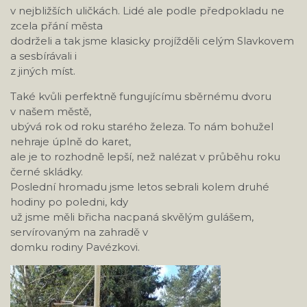
v nejbližších uličkách. Lidé ale podle předpokladu ne
zcela přání města
dodrželi a tak jsme klasicky projížděli celým Slavkovem
a sesbírávali i
z jiných míst.
Také kvůli perfektně fungujícímu sběrnému dvoru
v našem městě,
ubývá rok od roku starého železa. To nám bohužel
nehraje úplně do karet,
ale je to rozhodně lepší, než nalézat v průběhu roku
černé skládky.
Poslední hromadu jsme letos sebrali kolem druhé
hodiny po poledni, kdy
už jsme měli břicha nacpaná skvělým gulášem,
servírovaným na zahradě v
domku rodiny Pavézkovi.