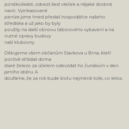
poněkolikáté, odvezli šest vleček a nějaké drobné
navíc. Vyinkasované
peníze jsme hned předali hospodářce našeho
střediska a už jako by byly
použity na další obnovu táborového vybavení a na
nutné opravy budovy
naší klubovny.
Děkujeme všem občanům Slavkova u Brna, kteří
poctivě střádali doma
staré železo za účelem odevzdat ho Junákům v den
jarního sběru. A
doufáme, že za rok bude šrotu nejméně tolik, co letos.