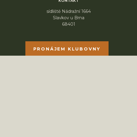
KONTAKT
sídliště Nádražní 1664
Slavkov u Brna
68401
PRONÁJEM KLUBOVNY
© 2026 Skaut Slavkov , ALL RIGHTS RESERVED
Fatal error
: Uncaught ErrorException:
md5_file(/www/hosting/junakslavkov.cz/www/wp-
content/litespeed/css/bc21aa0bcd2ab92e165a2b379ded68
failed to open stream: No such file or directory in
/www/hosting/junakslavkov.cz/www/wp-