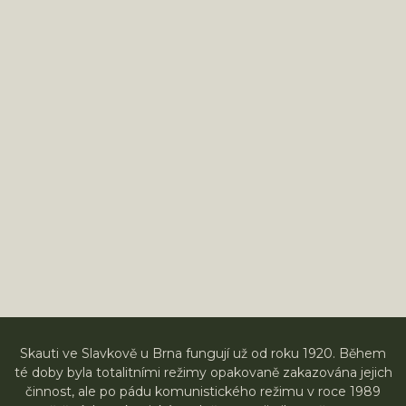
Skauti ve Slavkově u Brna fungují už od roku 1920. Během
té doby byla totalitními režimy opakovaně zakazována jejich
činnost, ale po pádu komunistického režimu v roce 1989