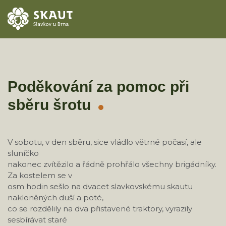
ÚVOD
AKCE
Poděkování za pomoc při
sběru šrotu
ODDÍLY
O STŘEDISKU
V sobotu, v den sběru, sice vládlo větrné počasí, ale
sluníčko
KONTAKTY
nakonec zvítězilo a řádně prohřálo všechny brigádníky.
Za kostelem se v
TÁBORY
osm hodin sešlo na dvacet slavkovskému skautu
nakloněných duší a poté,
co se rozdělily na dva přistavené traktory, vyrazily
sesbírávat staré