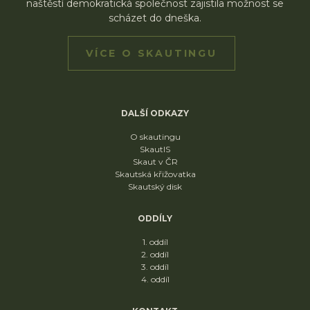
naštěstí demokratická společnost zajistila možnost se
scházet do dneška.
VÍCE O SKAUTINGU
DALŠÍ ODKAZY
O skautingu
SkautIS
Skaut v ČR
Skautská křižovatka
Skautský disk
ODDÍLY
1. oddíl
2. oddíl
3. oddíl
4. oddíl