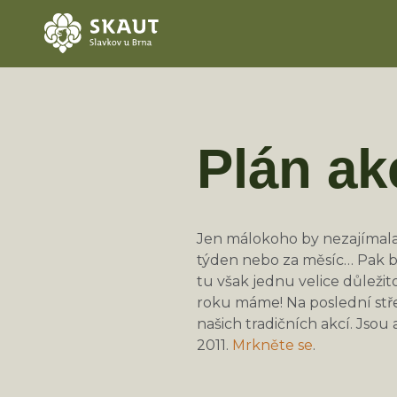
Plán ak
Jen málokoho by nezajímala
týden nebo za měsíc… Pak b
tu však jednu velice důleži
roku máme! Na poslední stře
našich tradičních akcí. Jsou 
2011.
Mrkněte se
.