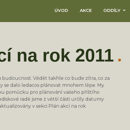
ÚVOD
AKCE
ODDÍLY
cí na rok 2011
 budoucnost. Vědět takhle co bude zítra, co za
y se dalo ledacos plánovat mnohem lépe. My
tou pomůcku pro plánování vašeho příštího
diskové radě jsme z větší části určily datumy
aktualizovány v sekci Plán akcí na rok