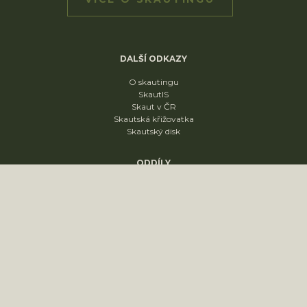
DALŠÍ ODKAZY
O skautingu
SkautIS
Skaut v ČR
Skautská křižovatka
Skautský disk
ODDÍLY
1. oddíl
2. oddíl
3. oddíl
4. oddíl
KONTAKT
sídliště Nádražní 1664
Slavkov u Brna