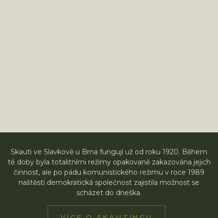
Skauti ve Slavkově u Brna fungují už od roku 1920. Během
té doby byla totalitními režimy opakovaně zakazována jejich
činnost, ale po pádu komunistického režimu v roce 1989
naštěstí demokratická společnost zajistila možnost se
scházet do dneška.
VÍCE O SKAUTINGU