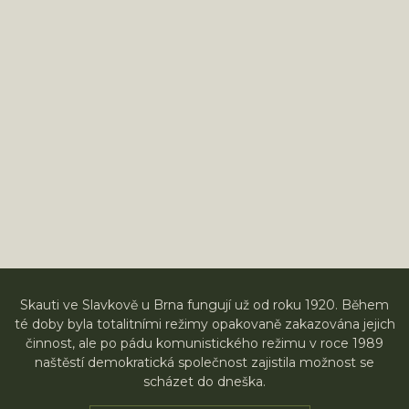
Skauti ve Slavkově u Brna fungují už od roku 1920. Během
té doby byla totalitními režimy opakovaně zakazována jejich
činnost, ale po pádu komunistického režimu v roce 1989
naštěstí demokratická společnost zajistila možnost se
scházet do dneška.