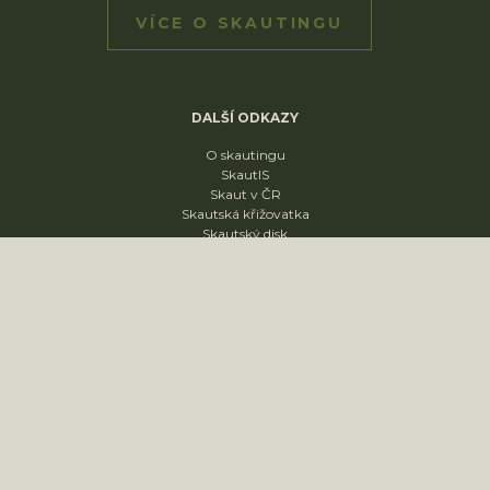
VÍCE O SKAUTINGU
DALŠÍ ODKAZY
O skautingu
SkautIS
Skaut v ČR
Skautská křižovatka
Skautský disk
ODDÍLY
1. oddíl
2. oddíl
3. oddíl
4. oddíl
KONTAKT
sídliště Nádražní 1664