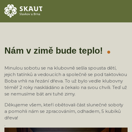
ÚVOD
AKCE
Nám v zimě bude teplo!
ODDÍLY
Minulou sobotu se na klubovně sešla spousta dětí,
jejich tatínků a vedoucích a společně se pod taktovkou
O STŘEDISKU
Boba vrhli na řezání dřeva. To už bylo vedle klubovny
téměř 2 roky naskládáno a čekalo na svou chvíli. Teď už
KONTAKTY
se nemusíme bát ani tuhé zimy.
Děkujeme všem, kteří obětovali část slunečné soboty
TÁBORY
a pomohli nám se zpracováním, odhadem, 5 kubíků
dřeva!
.